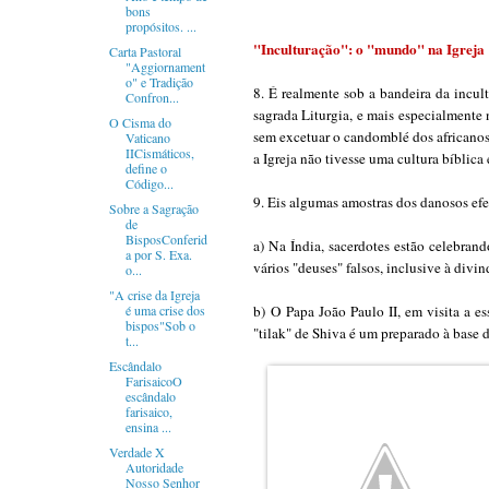
bons
propósitos. ...
"Inculturação": o "mundo" na Igreja
Carta Pastoral
"Aggiornament
o" e Tradição
8. É realmente sob a bandeira da incult
Confron...
sagrada Liturgia, e mais especialmente 
O Cisma do
sem excetuar o candomblé dos africanos 
Vaticano
IICismáticos,
a Igreja não tivesse uma cultura bíblica
define o
Código...
9. Eis algumas amostras dos danosos efe
Sobre a Sagração
de
BisposConferid
a) Na Índia, sacerdotes estão celebrand
a por S. Exa.
vários "deuses" falsos, inclusive à div
o...
"A crise da Igreja
é uma crise dos
b)
O Papa João Paulo II, em visita a e
bispos"Sob o
"tilak" de Shiva é um preparado à base
t...
Escândalo
FarisaicoO
escândalo
farisaico,
ensina ...
Verdade X
Autoridade
Nosso Senhor