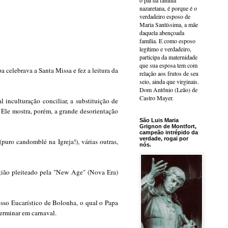
o pai da família
nazaretana, é porque é o
verdadeiro esposo de
Maria Santíssima, a mãe
daquela abençoada
família. E como esposo
legítimo e verdadeiro,
participa da maternidade
que sua esposa tem com
celebrava a Santa Missa e fez a leitura da
relação aos frutos de seu
seio, ainda que virginais.
Dom Antônio (Leão) de
Castro Mayer.
inculturação conciliar, a substituição de
. Ele mostra, porém, a grande desorientação
São Luis Maria
Grignon de Montfort,
campeão intrépido da
verdade, rogai por
(
puro candomblé na Igreja!
), várias outras,
nós.
igião pleiteado pela "New Age" (Nova Era)
so Eucarístico de Bolonha, o qual o Papa
terminar em carnaval.