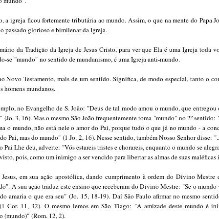
 o mundo".
o
, a igreja ficou fortemente tributária ao mundo. Assim, o que na mente do Papa 
o passado glorioso e bimilenar da Igreja.
rio da Tradição da Igreja de Jesus Cristo, para ver que Ela é uma Igreja toda v
ndo-se
"mundo"
no sentido de mundanismo, é uma Igreja anti-mundo.
no Novo Testamento, mais de um sentido. Significa, de modo especial, tanto o c
los homens mundanos.
xemplo, no Evangelho de S. João:
"Deus de tal modo amou o mundo, que entregou o
"
(Jo. 3, 16). Mas o mesmo São João frequentemente toma
"mundo"
no 2º sentido:
a o mundo, não está nele o amor do Pai, porque tudo o que já no mundo - a conc
e do Pai, mas do mundo"
(1 Jo. 2, 16). Nesse sentido, também Nosso Senhor disse:
"
e o Pai Lhe deu, adverte:
"Vós estareis tristes e chorareis, enquanto o mundo se alegr
visto, pois, como um inimigo a ser vencido para libertar as almas de suas maléficas in
r Jesus, em sua ação apostólica, dando cumprimento à ordem do Divino Mestre d
do". A sua ação traduz este ensino que receberam do Divino Mestre:
"Se o mundo 
do amaria o que era seu"
(Jo. 15, 18-19).
Daí São Paulo afirmar no mesmo senti
1 Cor. 11, 32).
O mesmo lemos em São Tiago:
"A amizade deste mundo é in
lo (mundo)"
(Rom. 12, 2).