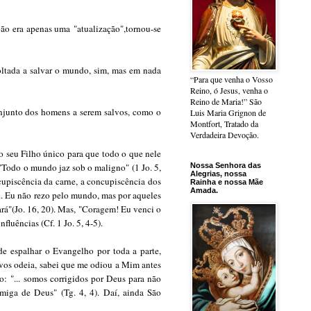
João era apenas uma
"atualização",
tornou-se
oltada a salvar o mundo, sim, mas em nada
“Para que venha o Vosso
Reino, ó Jesus, venha o
Reino de Maria!” São
onjunto dos homens a serem salvos, como o
Luis Maria Grignon de
Montfort, Tratado da
Verdadeira Devoção.
 seu Filho único para que todo o que nele
Nossa Senhora das
"Todo o mundo jaz sob o maligno"
(1 Jo. 5,
Alegrias, nossa
upiscência da carne, a concupiscência dos
Rainha e nossa Mãe
Amada.
... Eu não rezo pelo mundo, mas por aqueles
ará"
(Jo. 16, 20). Mas,
"Coragem! Eu venci o
fluências (Cf. 1 Jo. 5, 4-5).
e espalhar o Evangelho por toda a parte,
vos odeia, sabei que me odiou a Mim antes
do:
"... somos corrigidos por Deus para não
imiga de Deus"
(Tg. 4, 4).
Daí, ainda São