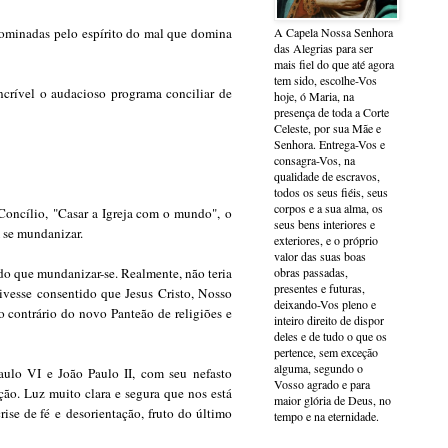
A Capela Nossa Senhora
 dominadas pelo espírito do mal que domina
das Alegrias para ser
mais fiel do que até agora
tem sido, escolhe-Vos
ncrível o audacioso programa conciliar de
hoje, ó Maria, na
presença de toda a Corte
Celeste, por sua Mãe e
Senhora. Entrega-Vos e
consagra-Vos, na
qualidade de escravos,
todos os seus fiéis, seus
corpos e a sua alma, os
Concílio, "
Casar a Igreja com o mundo
",
o
seus bens interiores e
 se mundanizar.
exteriores, e o próprio
valor das suas boas
obras passadas,
s do que mundanizar-se. Realmente, não teria
presentes e futuras,
tivesse consentido que Jesus Cristo, Nosso
deixando-Vos pleno e
o contrário do novo Panteão de religiões e
inteiro direito de dispor
deles e de tudo o que os
pertence, sem exceção
alguma, segundo o
Paulo VI e João Paulo II, com seu
nefasto
Vosso agrado e para
ção. Luz muito clara e segura que nos está
maior glória de Deus, no
rise de fé
e
desorientação
, fruto do último
tempo e na eternidade.