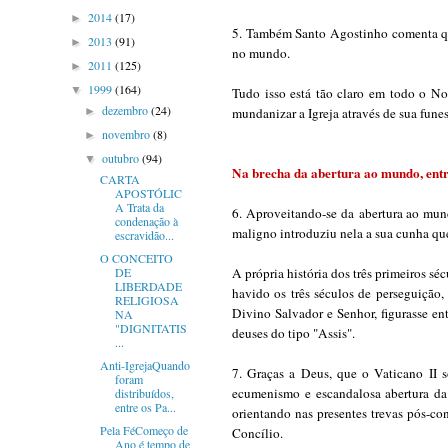
2014
(17)
►
5. Também Santo Agostinho comenta qu
2013
(91)
►
no mundo.
2011
(125)
►
1999
(164)
▼
Tudo isso está tão claro em todo o No
dezembro
(24)
►
mundanizar a Igreja através de sua fune
novembro
(8)
►
outubro
(94)
▼
Na brecha da abertura ao mundo, ent
CARTA
APOSTÓLIC
A Trata da
6. Aproveitando-se da
abertura ao mu
condenação à
maligno introduziu nela a sua cunha qu
escravidão...
O CONCEITO
DE
A própria história dos três primeiros sé
LIBERDADE
havido os três séculos de perseguição,
RELIGIOSA
Divino Salvador e Senhor, figurasse ent
NA
"DIGNITATIS
deuses do tipo "Assis".
...
Anti-IgrejaQuando
7. Graças a Deus, que o Vaticano II 
foram
ecumenismo
e
escandalosa abertura
da 
distribuídos,
entre os Pa...
orientando nas presentes trevas pós-co
Pela FéComeço de
Concílio.
Ano é tempo de