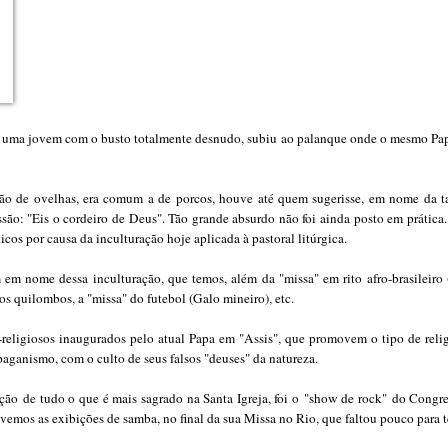
 uma jovem com o busto totalmente desnudo, subiu ao palanque onde o mesmo Papa 
ão de ovelhas, era comum a de porcos, houve até quem sugerisse, em nome da tal 
ssão
: "Eis o cordeiro de Deus"
. Tão grande absurdo não foi ainda posto em prática
icos por causa da inculturação hoje aplicada à pastoral litúrgica.
 em nome dessa inculturação, que temos, além da "missa" em rito afro-brasileiro 
os quilombos, a "missa" do futebol (Galo mineiro), etc.
r-religiosos inaugurados pelo atual Papa em "Assis", que promovem o tipo de rel
aganismo, com o culto de seus falsos "deuses" da natureza.
ção
de tudo o que é mais sagrado na Santa Igreja, foi o
"show de rock"
do Congres
ivemos as exibições de samba, no final da sua Missa no Rio, que faltou pouco para 