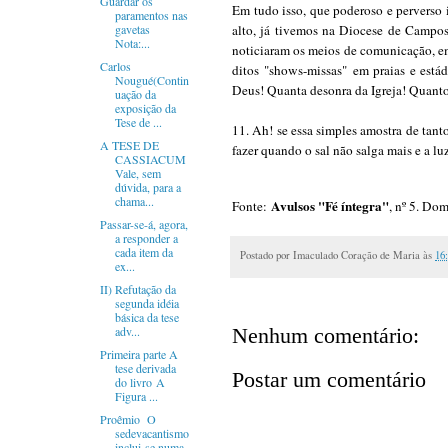
Guardar os
Em tudo isso, que poderoso e perverso 
paramentos nas
gavetas
alto, já tivemos na Diocese de Campos
Nota:...
noticiaram os meios de comunicação, em 
Carlos
ditos
"shows-missas"
em praias e estád
Nougué(Contin
Deus! Quanta desonra da Igreja! Quanto
uação da
exposição da
Tese de ...
11. Ah! se essa simples amostra de tan
A TESE DE
fazer quando o sal não salga mais e a lu
CASSIACUM
Vale, sem
dúvida, para a
chama...
Avulsos "Fé íntegra"
Fonte:
, nº 5. Dom
Passar-se-á, agora,
a responder a
cada item da
Postado por
Imaculado Coração de Maria
às
16
ex...
II) Refutação da
segunda idéia
básica da tese
Nenhum comentário:
adv...
Primeira parte A
tese derivada
Postar um comentário
do livro A
Figura ...
Proêmio O
sedevacantismo
inclui-se numa