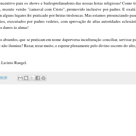
incentivo para os
shows e bailes
profanadores das nossas festas religiosas! Como t
, recente versão
"carnaval com Cristo"
, promovido inclusive por padres. E oxal
alguns lugares foi praticado por freiras tresloucas. Mas estamos presenciando pas
ios, executados por padres vedetes, com aprovação de altas autoridades eclesiás
s danos às almas!
tos absurdos, que se praticam em nome daperversa inculturação
conciliar, servisse p
z não ilumina? Rezar, rezar muito, e esperar plenamente pelo divino socorro do alto,
 Li
cínio Rangel.
:06:00