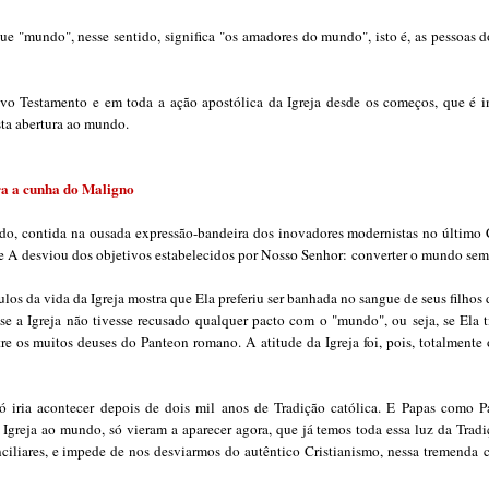
e "mundo", nesse sentido, significa
"os amadores do mundo"
, isto é, as pessoas
vo Testamento e em toda a ação apostólica da Igreja desde os começos, que é i
sta abertura ao mundo.
ra a cunha do Maligno
ndo
, contida na ousada expressão-bandeira dos inovadores modernistas no último 
e A desviou dos objetivos estabelecidos por Nosso Senhor:
converter o mundo sem
culos da vida da Igreja mostra que Ela preferiu ser banhada no sangue de seus filho
 se a Igreja não tivesse recusado qualquer pacto com o "mundo", ou seja, se Ela 
re os muitos deuses do Panteon romano. A atitude da Igreja foi, pois, totalmente 
só iria acontecer depois de dois mil anos de Tradição católica. E Papas como 
Igreja ao mundo, só vieram a aparecer agora, que já temos toda essa luz da Tradi
nciliares, e impede de nos desviarmos do autêntico Cristianismo, nessa tremenda
c