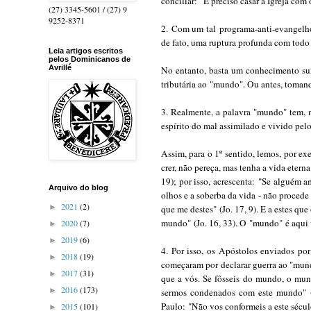
conciliar: "É preciso casar a Igreja com
(27) 3345-5601 / (27) 9
9252-8371
2.
Com um tal
programa-anti-evangelh
de fato, uma ruptura profunda com todo 
Leia artigos escritos
pelos Dominicanos de
Avrillé
No entanto, basta um conhecimento sumá
tributária ao "mundo"
. Ou antes, toma
3. Realmente, a palavra "mundo" tem, 
espírito do mal assimilado e vivido pe
Assim, para o 1º sentido, lemos, por e
crer, não pereça, mas tenha a vida eterna
19); por isso, acrescenta:
"Se alguém am
Arquivo do blog
olhos e a soberba da vida - não proced
2021
(2)
►
que me destes"
(Jo. 17, 9). E a estes qu
mundo"
(Jo. 16, 33). O
"mundo"
é aqui 
2020
(7)
►
2019
(6)
►
4. Por isso, os Apóstolos enviados po
2018
(19)
►
começaram por declarar guerra ao "mun
2017
(31)
►
que a vós. Se fôsseis do mundo, o mun
2016
(173)
►
sermos condenados com este mundo"
(
Paulo:
"Não vos conformeis a este sécu
2015
(101)
►