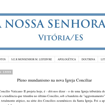
OTOS
S.E.R MONSENHOR M. LEFEBVRE
APOLOGÉTICA
DOUTRINA
LI
e 1999
Pleno mundanismo na nova Igreja Conciliar
ncílio Vaticano II projeta hoje, é - dói-nos dizer - o de uma Igreja tributária
Foi a tendência que triunfou no último Concílio, sob a bandeira de "aggiornamento
 totalmente atípico, na série dos Concílios ecumênicos da Santa Igreja. Foi a a