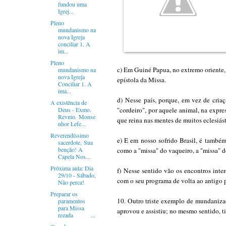
fundou uma
Igrej...
Pleno
mundanismo na
nova Igreja
conciliar 1. A
im...
Pleno
c) Em Guiné Papua, no extremo oriente,
mundanismo na
nova Igreja
epístola da Missa.
Conciliar 1. A
ima...
d)
Nesse país, porque, em vez de criaç
A existência de
Deus - Exmo.
"cordeiro", por aquele animal, na expre
Revmo. Monse
que reina nas mentes de muitos eclesiást
nhor Lefe...
Reverendíssimo
e) E em nosso sofrido Brasil, é também
sacerdote, Sua
benção! A
como a "missa" do vaqueiro, a "missa" d
Capela Nos...
Próxima aula: Dia
f)
Nesse sentido vão os encontros inte
29/10 - Sábado,
com o seu programa de volta ao antigo p
Não perca!
Preparar os
10. Outro triste exemplo de
mundaniza
paramentos
para Missa
aprovou e assistiu; no mesmo sentido, t
rezada ...