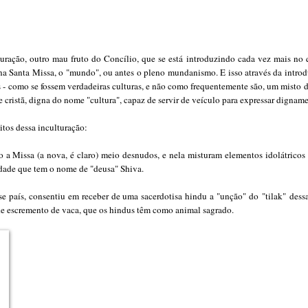
uração, outro mau fruto do Concílio, que se está introduzindo cada vez mais no qu
na Santa Missa, o "mundo", ou antes o pleno mundanismo. E isso através da introdu
- como se fossem verdadeiras culturas, e não como frequentemente são, um misto de
 e cristã, digna do nome "cultura", capaz de servir de veículo para expressar digname
itos dessa inculturação:
o a Missa (a nova, é claro) meio desnudos, e nela misturam elementos idolátricos 
indade que tem o nome de "deusa" Shiva.
sse país, consentiu em receber de uma sacerdotisa hindu a "unção" do
"tilak"
dessa
 de escremento de vaca, que os hindus têm como animal sagrado.