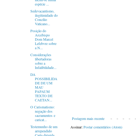
espécie ...
Sedevacantismo,
ilegitimidade do
Concílio
Vaticano...
Posição do
Arcebispo
Dom Marcel
Lefebvre sobre
a N...
Considerações
libertadoras
sobre a
Infalibilidade...
DA
POSSIBILIDA
DE DE UM
MAU
PAPAUM
TEXTO DE
CAETAN...
O Carismatismo:
negação dos
sacramentos e
Postagem mais recente
caricat...
Testemunho de um
Assinar:
Postar comentários (Atom)
arrependido
Carta dirigida