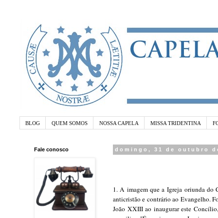
BLOG
QUEM SOMOS
NOSSA CAPELA
MISSA TRIDENTINA
F
Fale conosco
domingo, 31 de outubro d
1. A imagem que a Igreja oriunda do Co
anticristão e contrário ao Evangelho. 
João XXIII ao inaugurar este Concílio,