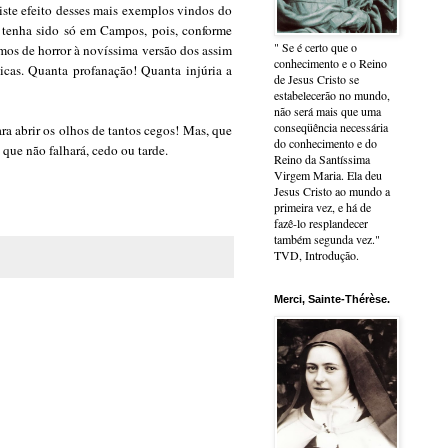
riste efeito desses mais exemplos vindos do
á tenha sido só em Campos, pois, conforme
" Se é certo que o
mos de horror à novíssima versão dos assim
conhecimento e o Reino
ticas. Quanta profanação! Quanta injúria a
de Jesus Cristo se
estabelecerão no mundo,
não será mais que uma
conseqüência necessária
ara abrir os olhos de tantos cegos! Mas, que
do conhecimento e do
 que não falhará, cedo ou tarde
.
Reino da Santíssima
Virgem Maria. Ela deu
Jesus Cristo ao mundo a
primeira vez, e há de
fazê-lo resplandecer
também segunda vez."
TVD, Introdução.
Merci, Sainte-Thérèse.