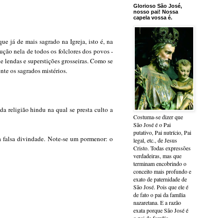
Glorioso São José,
nosso pai! Nossa
capela vossa é.
e já de mais sagrado na Igreja, isto é, na
ção nela de todos os folclores dos povos -
 lendas e superstições grosseiras. Como se
nte os sagrados mistérios.
da religião hindu na qual se presta culto a
Costuma-se dizer que
São José é o Pai
putativo, Pai nutrício, Pai
 falsa divindade.
Note-se um pormenor: o
legal, etc., de Jesus
Cristo. Todas expressões
verdadeiras, mas que
terminam encobrindo o
conceito mais profundo e
exato de paternidade de
São José. Pois que ele é
de fato o pai da família
nazaretana. E a razão
exata porque São José é