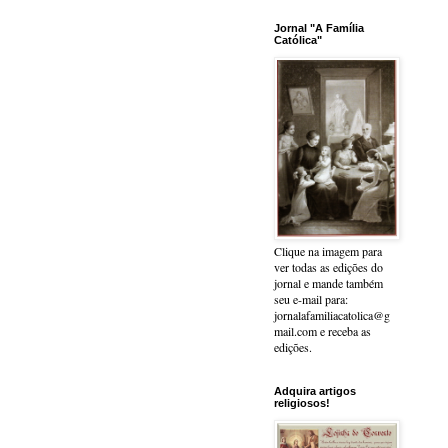
Jornal "A Família
Católica"
Clique na imagem para
ver todas as edições do
jornal e mande também
seu e-mail para:
jornalafamiliacatolica@g
mail.com e receba as
edições.
Adquira artigos
religiosos!