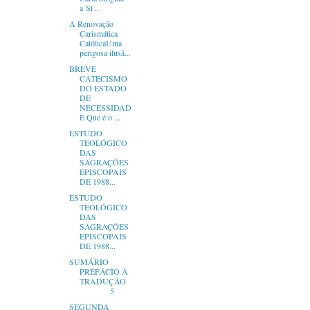
a Sì ...
A Renovação
Carismática
CatólicaUma
perigosa ilusã...
BREVE
CATECISMO
DO ESTADO
DE
NECESSIDAD
E Que é o ...
ESTUDO
TEOLÓGICO
DAS
SAGRAÇÕES
EPISCOPAIS
DE 1988...
ESTUDO
TEOLÓGICO
DAS
SAGRAÇÕES
EPISCOPAIS
DE 1988...
SUMÁRIO
PREFÁCIO À
TRADUÇÃO
5
SEGUNDA