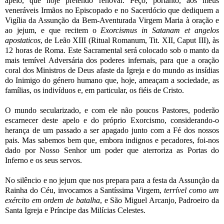
apelo, que hoje pretendo renovar. Peço, portanto, aos meus
veneráveis ​​Irmãos no Episcopado e no Sacerdócio que dediquem a
Vigília da Assunção da Bem-Aventurada Virgem Maria à oração e
ao jejum, e que recitem o
Exorcismus in Satanam et angelos
apostaticos
, de Leão XIII (Ritual Romanum, Tit. XII, Caput III), às
12 horas de Roma. Este Sacramental será colocado sob o manto da
mais temível Adversária dos poderes infernais, para que a oração
coral dos Ministros de Deus afaste da Igreja e do mundo as insídias
do Inimigo do género humano que, hoje, ameaçam a sociedade, as
famílias, os indivíduos e, em particular, os fiéis de Cristo.
O mundo secularizado, e com ele não poucos Pastores, poderão
escarnecer deste apelo e do próprio Exorcismo, considerando-o
herança de um passado a ser apagado junto com a Fé dos nossos
pais. Mas sabemos bem que, embora indignos e pecadores, foi-nos
dado por Nosso Senhor um poder que aterroriza as Portas do
Inferno e os seus servos.
No silêncio e no jejum que nos prepara para a festa da Assunção da
Rainha do Céu, invocamos a Santíssima Virgem,
terrível como um
exército em ordem de batalha
, e São Miguel Arcanjo, Padroeiro da
Santa Igreja e Príncipe das Milícias Celestes.