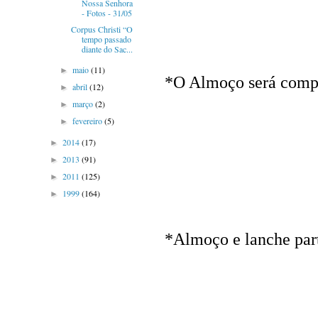
Nossa Senhora
- Fotos - 31/05
Corpus Christi “O
tempo passado
diante do Sac...
maio
(11)
►
*O Almoço será compr
abril
(12)
►
março
(2)
►
fevereiro
(5)
►
2014
(17)
►
2013
(91)
►
2011
(125)
►
1999
(164)
►
*Almoço e lanche par