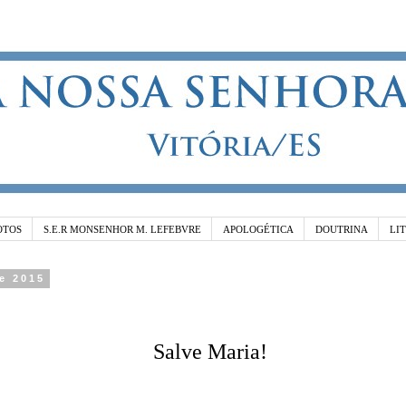
OTOS
S.E.R MONSENHOR M. LEFEBVRE
APOLOGÉTICA
DOUTRINA
LI
de 2015
Salve Maria!