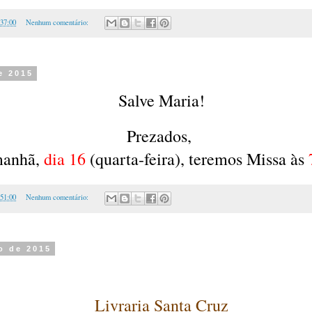
:37:00
Nenhum comentário:
e 2015
Salve Maria!
Prezados,
anhã,
dia 16
(quarta-feira), teremos Missa às
:51:00
Nenhum comentário:
o de 2015
Livraria Santa Cruz