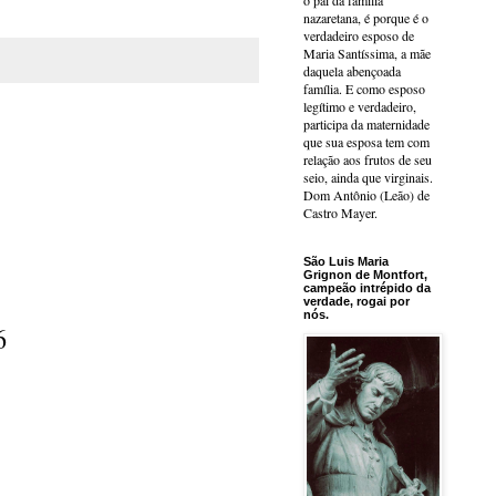
o pai da família
nazaretana, é porque é o
verdadeiro esposo de
Maria Santíssima, a mãe
daquela abençoada
família. E como esposo
legítimo e verdadeiro,
participa da maternidade
que sua esposa tem com
relação aos frutos de seu
seio, ainda que virginais.
Dom Antônio (Leão) de
Castro Mayer.
São Luis Maria
Grignon de Montfort,
campeão intrépido da
verdade, rogai por
nós.
6