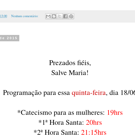
:13:00
Nenhum comentário:
 de 2015
Prezados fiéis,
Salve Maria!
Programação para essa
quinta-feira
, dia 18/0
*Catecismo para as mulheres:
19hrs
*1ª Hora Santa:
20hrs
*2ª Hora Santa:
21:15hrs