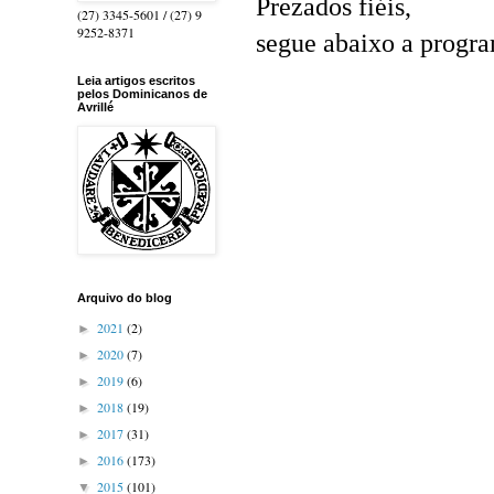
Prezados fiéis,
(27) 3345-5601 / (27) 9
9252-8371
segue abaixo a progra
Leia artigos escritos
pelos Dominicanos de
Avrillé
Arquivo do blog
2021
(2)
►
2020
(7)
►
2019
(6)
►
2018
(19)
►
2017
(31)
►
2016
(173)
►
2015
(101)
▼