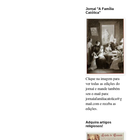
Jornal "A Família
Católica"
Clique na imagem para
ver todas as edições do
jornal e mande também
seu e-mail para:
jornalafamiliacatolica@g
mail.com e receba as
edições.
Adquira artigos
religiosos!