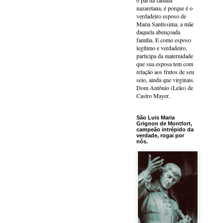
o pai da família
nazaretana, é porque é o
verdadeiro esposo de
Maria Santíssima, a mãe
daquela abençoada
família. E como esposo
legítimo e verdadeiro,
participa da maternidade
que sua esposa tem com
relação aos frutos de seu
seio, ainda que virginais.
Dom Antônio (Leão) de
Castro Mayer.
São Luis Maria
Grignon de Montfort,
campeão intrépido da
verdade, rogai por
nós.