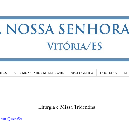
OTOS
S.E.R MONSENHOR M. LEFEBVRE
APOLOGÉTICA
DOUTRINA
LI
Liturgia e Missa Tridentin
a
 em Questão