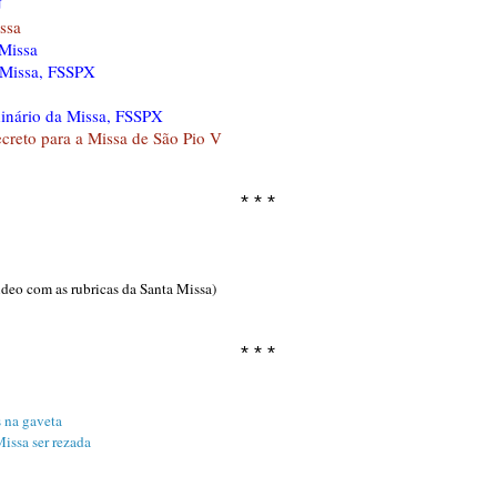
J
ssa
 Missa
 Missa, FSSPX
inário da Missa, FSSPX
reto para a Missa de São Pio V
* * *
deo com as rubricas da Santa Missa)
* * *
s na gaveta
Missa ser rezada