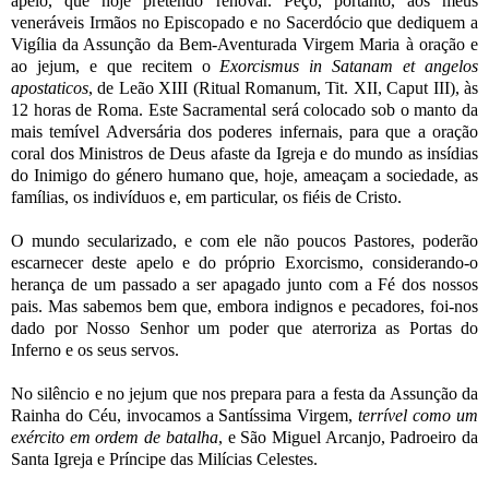
apelo, que hoje pretendo renovar. Peço, portanto, aos meus
veneráveis ​​Irmãos no Episcopado e no Sacerdócio que dediquem a
Vigília da Assunção da Bem-Aventurada Virgem Maria à oração e
ao jejum, e que recitem o
Exorcismus in Satanam et angelos
apostaticos
, de Leão XIII (Ritual Romanum, Tit. XII, Caput III), às
12 horas de Roma. Este Sacramental será colocado sob o manto da
mais temível Adversária dos poderes infernais, para que a oração
coral dos Ministros de Deus afaste da Igreja e do mundo as insídias
do Inimigo do género humano que, hoje, ameaçam a sociedade, as
famílias, os indivíduos e, em particular, os fiéis de Cristo.
O mundo secularizado, e com ele não poucos Pastores, poderão
escarnecer deste apelo e do próprio Exorcismo, considerando-o
herança de um passado a ser apagado junto com a Fé dos nossos
pais. Mas sabemos bem que, embora indignos e pecadores, foi-nos
dado por Nosso Senhor um poder que aterroriza as Portas do
Inferno e os seus servos.
No silêncio e no jejum que nos prepara para a festa da Assunção da
Rainha do Céu, invocamos a Santíssima Virgem,
terrível como um
exército em ordem de batalha
, e São Miguel Arcanjo, Padroeiro da
Santa Igreja e Príncipe das Milícias Celestes.