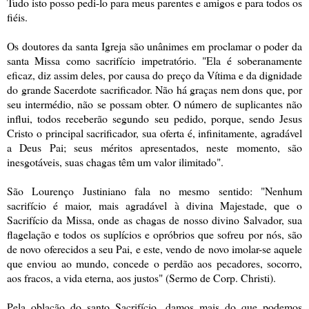
Tudo isto posso pedi-lo para meus parentes e amigos e para todos os
fiéis.
Os doutores da santa Igreja são unânimes em proclamar o poder da
santa Missa como sacrifício impetratório. "Ela é soberanamente
eficaz, diz assim deles, por causa do preço da Vítima e da dignidade
do grande Sacerdote sacrificador. Não há graças nem dons que, por
seu intermédio, não se possam obter. O número de suplicantes não
influi, todos receberão segundo seu pedido, porque, sendo Jesus
Cristo o principal sacrificador, sua oferta é, infinitamente, agradável
a Deus Pai; seus méritos apresentados, neste momento, são
inesgotáveis, suas chagas têm um valor ilimitado".
São Lourenço Justiniano fala no mesmo sentido: "Nenhum
sacrifício é maior, mais agradável à divina Majestade, que o
Sacrifício da Missa, onde as chagas de nosso divino Salvador, sua
flagelação e todos os suplícios e opróbrios que sofreu por nós, são
de novo oferecidos a seu Pai, e este, vendo de novo imolar-se aquele
que enviou ao mundo, concede o perdão aos pecadores, socorro,
aos fracos, a vida eterna, aos justos" (Sermo de Corp. Christi).
Pela oblação do santo Sacrifício, damos mais do que podemos