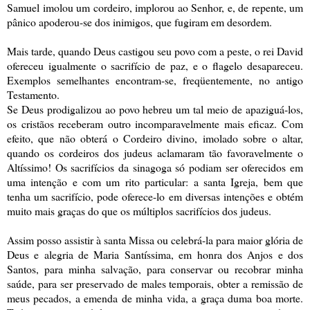
Samuel imolou um cordeiro, implorou ao Senhor, e, de repente, um
pânico apoderou-se dos inimigos, que fugiram em desordem.
Mais tarde, quando Deus castigou seu povo com a peste, o rei David
ofereceu igualmente o sacrifício de paz, e o flagelo desapareceu.
Exemplos semelhantes encontram-se, freqüentemente, no antigo
Testamento.
Se Deus prodigalizou ao povo hebreu um tal meio de apaziguá-los,
os cristãos receberam outro incomparavelmente mais eficaz. Com
efeito, que não obterá o Cordeiro divino, imolado sobre o altar,
quando os cordeiros dos judeus aclamaram tão favoravelmente o
Altíssimo! Os sacrifícios da sinagoga só podiam ser oferecidos em
uma intenção e com um rito particular: a santa Igreja, bem que
tenha um sacrifício, pode oferece-lo em diversas intenções e obtém
muito mais graças do que os múltiplos sacrifícios dos judeus.
Assim posso assistir à santa Missa ou celebrá-la para maior glória de
Deus e alegria de Maria Santíssima, em honra dos Anjos e dos
Santos, para minha salvação, para conservar ou recobrar minha
saúde, para ser preservado de males temporais, obter a remissão de
meus pecados, a emenda de minha vida, a graça duma boa morte.