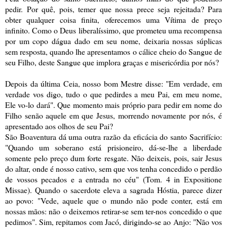
pedir. Por quê, pois, temer que nossa prece seja rejeitada? Para
obter qualquer coisa finita, oferecemos uma Vítima de preço
infinito. Como o Deus liberalíssimo, que prometeu uma recompensa
por um copo dágua dado em seu nome, deixaria nossas súplicas
sem resposta, quando lhe apresentamos o cálice cheio do Sangue de
seu Filho, deste Sangue que implora graças e misericórdia por nós?
Depois da última Ceia, nosso bom Mestre disse: "Em verdade, em
verdade vos digo, tudo o que pedirdes a meu Pai, em meu nome,
Ele vo-lo dará". Que momento mais próprio para pedir em nome do
Filho senão aquele em que Jesus, morrendo novamente por nós, é
apresentado aos olhos de seu Pai?
São Boaventura dá uma outra razão da eficácia do santo Sacrifício:
"Quando um soberano está prisioneiro, dá-se-lhe a liberdade
somente pelo preço dum forte resgate. Não deixeis, pois, sair Jesus
do altar, onde é nosso cativo, sem que vos tenha concedido o perdão
de vossos pecados e a entrada no céu" (Tom. 4 in Expositione
Missae). Quando o sacerdote eleva a sagrada Hóstia, parece dizer
ao povo: "Vede, aquele que o mundo não pode conter, está em
nossas mãos: não o deixemos retirar-se sem ter-nos concedido o que
pedimos". Sim, repitamos com Jacó, dirigindo-se ao Anjo: "Não vos