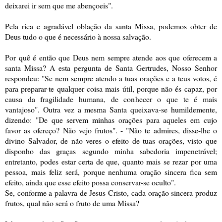
deixarei ir sem que me abençoeis".
Pela rica e agradável oblação da santa Missa, podemos obter de
Deus tudo o que é necessário à nossa salvação.
Por quê é então que Deus nem sempre atende aos que oferecem a
santa Missa? A esta pergunta de Santa Gertrudes, Nosso Senhor
respondeu: "Se nem sempre atendo a tuas orações e a teus votos, é
para preparar-te qualquer coisa mais útil, porque não és capaz, por
causa da fragilidade humana, de conhecer o que te é mais
vantajoso". Outra vez a mesma Santa queixava-se humildemente,
dizendo: "De que servem minhas orações para aqueles em cujo
favor as ofereço? Não vejo frutos". - "Não te admires, disse-lhe o
divino Salvador, de não veres o efeito de tuas orações, visto que
disponho das graças segundo minha sabedoria impenetrável;
entretanto, podes estar certa de que, quanto mais se rezar por uma
pessoa, mais feliz será, porque nenhuma oração sincera fica sem
efeito, ainda que esse efeito possa conservar-se oculto".
Se, conforme a palavra de Jesus Cristo, cada oração sincera produz
frutos, qual não será o fruto de uma Missa?