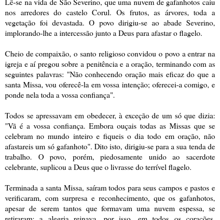
Lê-se na vida de São Severino, que uma nuvem de gafanhotos caiu
nos arredores do castelo Corul. Os frutos, as árvores, toda a
vegetação foi devastada. O povo dirigiu-se ao abade Severino,
implorando-lhe a intercessão junto a Deus para afastar o flagelo.
Cheio de compaixão, o santo religioso convidou o povo a entrar na
igreja e aí pregou sobre a penitência e a oração, terminando com as
seguintes palavras: "Não conhecendo oração mais eficaz do que a
santa Missa, vou oferecê-la em vossa intenção; oferecei-a comigo, e
ponde nela toda a vossa confiança".
Todos se apressavam em obedecer, à exceção de um só que dizia:
"Vã é a vossa confiança. Embora ouçais todas as Missas que se
celebram no mundo inteiro e fiqueis o dia todo em oração, não
afastareis um só gafanhoto". Dito isto, dirigiu-se para a sua tenda de
trabalho. O povo, porém, piedosamente unido ao sacerdote
celebrante, suplicou a Deus que o livrasse do terrível flagelo.
Terminada a santa Missa, saíram todos para seus campos e pastos e
verificaram, com surpresa e reconhecimento, que os gafanhotos,
apesar de serem tantos que formavam uma nuvem espessa, se
retiraram: a alegria reinava, por isso, em todos os corações.