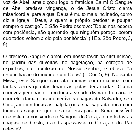
voz de Abel, amaldiçoou logo o fratricida Caim! O Sangue
de Abel bradava vingança, o de Jesus Cristo clama
misericórdia, para a qual Deus é muito mais inclinado, como
diz a Igreja: "Deus, a quem é próprio perdoar e poupar
sempre o castigo". E São Pedro escreve: "Deus nos espera
com paciência, não querendo que ninguém pereça, porém
que todos voltem a ele pela penitência" (II Ep. São Pedro, 3,
9).
O precioso Sangue clamou em nosso favor na circuncisão,
no jardim das oliveiras, na flagelação, na coração de
espinhos, na crucifixão de Nosso Senhor, e obteve "a
reconciliação do mundo com Deus" (II Cor. 5, 9). Na santa
Missa, este Sangue não fala apenas com uma voz, com
tantas vozes quantas foram as gotas derramadas. Clama
com voz penetrante, com toda a virtude divina e humana, e
com ele clamam as inumeráveis chagas do Salvador, seu
Coração com todas as palpitações, sua sagrada boca com
todos os suspiros que dela se escaparam. Seria possível
que este clamor, vindo do Sangue, do Coração, de todas as
chagas de Cristo, não traspassasse o Coração do Pai
celeste?