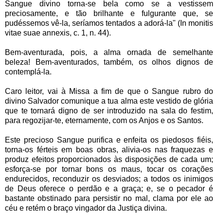
Sangue divino torna-se bela como se a vestissem
preciosamente, e tão brilhante e fulgurante que, se
pudéssemos vê-la, seríamos tentados a adorá-la" (In monitis
vitae suae annexis, c. 1, n. 44).
Bem-aventurada, pois, a alma ornada de semelhante
beleza! Bem-aventurados, também, os olhos dignos de
contemplá-la.
Caro leitor, vai à Missa a fim de que o Sangue rubro do
divino Salvador comunique a tua alma este vestido de glória
que te tornará digno de ser introduzido na sala do festim,
para regozijar-te, eternamente, com os Anjos e os Santos.
Este precioso Sangue purifica e enfeita os piedosos fiéis,
torna-os férteis em boas obras, alivia-os nas fraquezas e
produz efeitos proporcionados às disposições de cada um;
esforça-se por tornar bons os maus, tocar os corações
endurecidos, reconduzir os desviados; a todos os inimigos
de Deus oferece o perdão e a graça; e, se o pecador é
bastante obstinado para persistir no mal, clama por ele ao
céu e retém o braço vingador da Justiça divina.