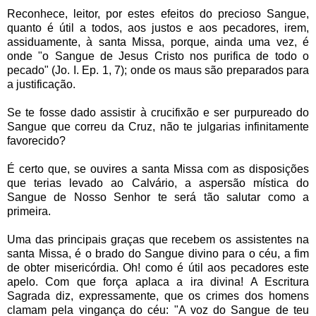
Reconhece, leitor, por estes efeitos do precioso Sangue,
quanto é útil a todos, aos justos e aos pecadores, irem,
assiduamente, à santa Missa, porque, ainda uma vez, é
onde "o Sangue de Jesus Cristo nos purifica de todo o
pecado" (Jo. I. Ep. 1, 7); onde os maus são preparados para
a justificação.
Se te fosse dado assistir à crucifixão e ser purpureado do
Sangue que correu da Cruz, não te julgarias infinitamente
favorecido?
É certo que, se ouvires a santa Missa com as disposições
que terias levado ao Calvário, a aspersão mística do
Sangue de Nosso Senhor te será tão salutar como a
primeira.
Uma das principais graças que recebem os assistentes na
santa Missa, é o brado do Sangue divino para o céu, a fim
de obter misericórdia. Oh! como é útil aos pecadores este
apelo. Com que força aplaca a ira divina! A Escritura
Sagrada diz, expressamente, que os crimes dos homens
clamam pela vingança do céu: "A voz do Sangue de teu