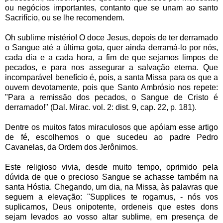
ou negócios importantes, contanto que se unam ao santo
Sacrifício, ou se lhe recomendem.
Oh sublime mistério! O doce Jesus, depois de ter derramado
o Sangue até a última gota, quer ainda derramá-lo por nós,
cada dia e a cada hora, a fim de que sejamos limpos de
pecados, e para nos assegurar a salvação eterna. Que
incomparável benefício é, pois, a santa Missa para os que a
ouvem devotamente, pois que Santo Ambrósio nos repete:
"Para a remissão dos pecados, o Sangue de Cristo é
derramado!" (Dal. Mirac. vol. 2: dist. 9, cap. 22, p. 181).
Dentre os muitos fatos miraculosos que apóiam esse artigo
de fé, escolhemos o que sucedeu ao padre Pedro
Cavanelas, da Ordem dos Jerônimos.
Este religioso vivia, desde muito tempo, oprimido pela
dúvida de que o precioso Sangue se achasse também na
santa Hóstia. Chegando, um dia, na Missa, às palavras que
seguem a elevação: "Supplices te rogamus, - nós vos
suplicamos, Deus onipotente, ordeneis que estes dons
sejam levados ao vosso altar sublime, em presença de