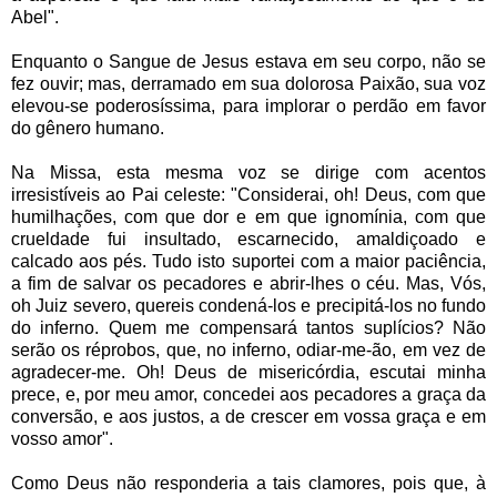
Abel".
Enquanto o Sangue de Jesus estava em seu corpo, não se
fez ouvir; mas, derramado em sua dolorosa Paixão, sua voz
elevou-se poderosíssima, para implorar o perdão em favor
do gênero humano.
Na Missa, esta mesma voz se dirige com acentos
irresistíveis ao Pai celeste: "Considerai, oh! Deus, com que
humilhações, com que dor e em que ignomínia, com que
crueldade fui insultado, escarnecido, amaldiçoado e
calcado aos pés. Tudo isto suportei com a maior paciência,
a fim de salvar os pecadores e abrir-lhes o céu. Mas, Vós,
oh Juiz severo, quereis condená-los e precipitá-los no fundo
do inferno. Quem me compensará tantos suplícios? Não
serão os réprobos, que, no inferno, odiar-me-ão, em vez de
agradecer-me. Oh! Deus de misericórdia, escutai minha
prece, e, por meu amor, concedei aos pecadores a graça da
conversão, e aos justos, a de crescer em vossa graça e em
vosso amor".
Como Deus não responderia a tais clamores, pois que, à