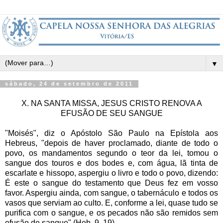
▼
sábado, 24 de setembro de 2011
X. NA SANTA MISSA, JESUS CRISTO RENOVA A
EFUSÃO DE SEU SANGUE
"Moisés", diz o Apóstolo São Paulo na Epístola aos
Hebreus, "depois de haver proclamado, diante de todo o
povo, os mandamentos segundo o teor da lei, tomou o
sangue dos touros e dos bodes e, com água, lã tinta de
escarlate e hissopo, aspergiu o livro e todo o povo, dizendo:
É este o sangue do testamento que Deus fez em vosso
favor. Aspergiu ainda, com sangue, o tabernáculo e todos os
vasos que serviam ao culto. E, conforme a lei, quase tudo se
purifica com o sangue, e os pecados não são remidos sem
efusão de sangue" (Heb. 9, 19).