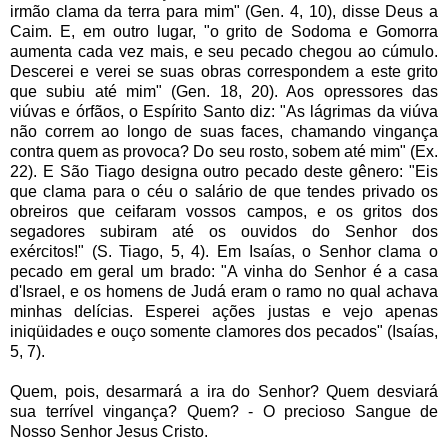
irmão clama da terra para mim" (Gen. 4, 10), disse Deus a
Caim. E, em outro lugar, "o grito de Sodoma e Gomorra
aumenta cada vez mais, e seu pecado chegou ao cúmulo.
Descerei e verei se suas obras correspondem a este grito
que subiu até mim" (Gen. 18, 20). Aos opressores das
viúvas e órfãos, o Espírito Santo diz: "As lágrimas da viúva
não correm ao longo de suas faces, chamando vingança
contra quem as provoca? Do seu rosto, sobem até mim" (Ex.
22). E São Tiago designa outro pecado deste gênero: "Eis
que clama para o céu o salário de que tendes privado os
obreiros que ceifaram vossos campos, e os gritos dos
segadores subiram até os ouvidos do Senhor dos
exércitos!" (S. Tiago, 5, 4). Em Isaías, o Senhor clama o
pecado em geral um brado: "A vinha do Senhor é a casa
d'Israel, e os homens de Judá eram o ramo no qual achava
minhas delícias. Esperei ações justas e vejo apenas
iniqüidades e ouço somente clamores dos pecados" (Isaías,
5, 7).
Quem, pois, desarmará a ira do Senhor? Quem desviará
sua terrível vingança? Quem? - O precioso Sangue de
Nosso Senhor Jesus Cristo.