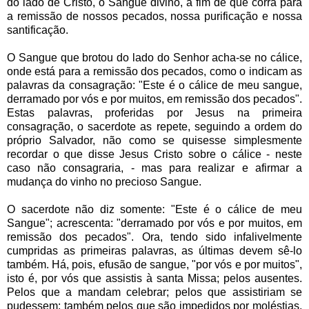
do lado de Cristo, o Sangue divino, a fim de que corra para
a remissão de nossos pecados, nossa purificação e nossa
santificação.
O Sangue que brotou do lado do Senhor acha-se no cálice,
onde está para a remissão dos pecados, como o indicam as
palavras da consagração: "Este é o cálice de meu sangue,
derramado por vós e por muitos, em remissão dos pecados".
Estas palavras, proferidas por Jesus na primeira
consagração, o sacerdote as repete, seguindo a ordem do
próprio Salvador, não como se quisesse simplesmente
recordar o que disse Jesus Cristo sobre o cálice - neste
caso não consagraria, - mas para realizar e afirmar a
mudança do vinho no precioso Sangue.
O sacerdote não diz somente: "Este é o cálice de meu
Sangue"; acrescenta: "derramado por vós e por muitos, em
remissão dos pecados". Ora, tendo sido infalivelmente
cumpridas as primeiras palavras, as últimas devem sê-lo
também. Há, pois, efusão de sangue, "por vós e por muitos",
isto é, por vós que assistis à santa Missa; pelos ausentes.
Pelos que a mandam celebrar; pelos que assistiriam se
pudessem; também pelos que são impedidos por moléstias,