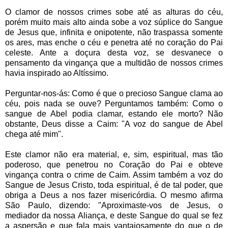
O clamor de nossos crimes sobe até as alturas do céu,
porém muito mais alto ainda sobe a voz súplice do Sangue
de Jesus que, infinita e onipotente, não traspassa somente
os ares, mas enche o céu e penetra até no coração do Pai
celeste. Ante a doçura desta voz, se desvanece o
pensamento da vingança que a multidão de nossos crimes
havia inspirado ao Altíssimo.
Perguntar-nos-ás: Como é que o precioso Sangue clama ao
céu, pois nada se ouve? Perguntamos também: Como o
sangue de Abel podia clamar, estando ele morto? Não
obstante, Deus disse a Caim: "A voz do sangue de Abel
chega até mim".
Este clamor não era material, e, sim, espiritual, mas tão
poderoso, que penetrou no Coração do Pai e obteve
vingança contra o crime de Caim. Assim também a voz do
Sangue de Jesus Cristo, toda espiritual, é de tal poder, que
obriga a Deus a nos fazer misericórdia. O mesmo afirma
São Paulo, dizendo: "Aproximaste-vos de Jesus, o
mediador da nossa Aliança, e deste Sangue do qual se fez
a aspersão e que fala mais vantajosamente do que o de