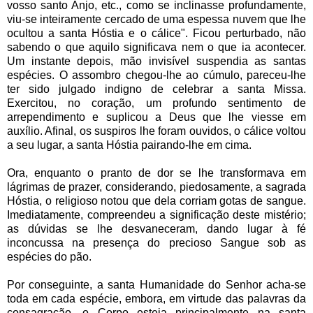
vosso santo Anjo, etc., como se inclinasse profundamente,
viu-se inteiramente cercado de uma espessa nuvem que lhe
ocultou a santa Hóstia e o cálice". Ficou perturbado, não
sabendo o que aquilo significava nem o que ia acontecer.
Um instante depois, mão invisível suspendia as santas
espécies. O assombro chegou-lhe ao cúmulo, pareceu-lhe
ter sido julgado indigno de celebrar a santa Missa.
Exercitou, no coração, um profundo sentimento de
arrependimento e suplicou a Deus que lhe viesse em
auxílio. Afinal, os suspiros lhe foram ouvidos, o cálice voltou
a seu lugar, a santa Hóstia pairando-lhe em cima.
Ora, enquanto o pranto de dor se lhe transformava em
lágrimas de prazer, considerando, piedosamente, a sagrada
Hóstia, o religioso notou que dela corriam gotas de sangue.
Imediatamente, compreendeu a significação deste mistério;
as dúvidas se lhe desvaneceram, dando lugar à fé
inconcussa na presença do precioso Sangue sob as
espécies do pão.
Por conseguinte, a santa Humanidade do Senhor acha-se
toda em cada espécie, embora, em virtude das palavras da
consagração, o Corpo esteja principalmente na santa