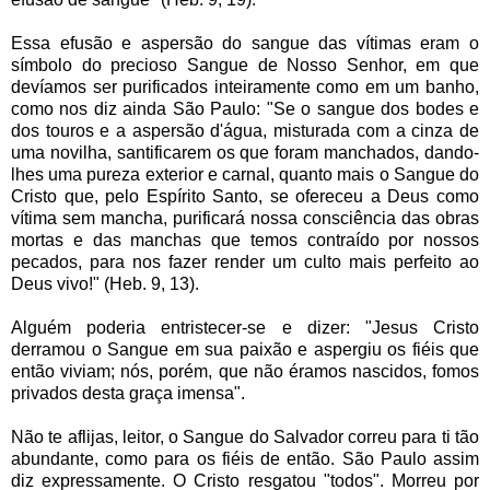
Essa efusão e aspersão do sangue das vítimas eram o
símbolo do precioso Sangue de Nosso Senhor, em que
devíamos ser purificados inteiramente como em um banho,
como nos diz ainda São Paulo: "Se o sangue dos bodes e
dos touros e a aspersão d'água, misturada com a cinza de
uma novilha, santificarem os que foram manchados, dando-
lhes uma pureza exterior e carnal, quanto mais o Sangue do
Cristo que, pelo Espírito Santo, se ofereceu a Deus como
vítima sem mancha, purificará nossa consciência das obras
mortas e das manchas que temos contraído por nossos
pecados, para nos fazer render um culto mais perfeito ao
Deus vivo!" (Heb. 9, 13).
Alguém poderia entristecer-se e dizer: "Jesus Cristo
derramou o Sangue em sua paixão e aspergiu os fiéis que
então viviam; nós, porém, que não éramos nascidos, fomos
privados desta graça imensa".
Não te aflijas, leitor, o Sangue do Salvador correu para ti tão
abundante, como para os fiéis de então. São Paulo assim
diz expressamente. O Cristo resgatou "todos". Morreu por