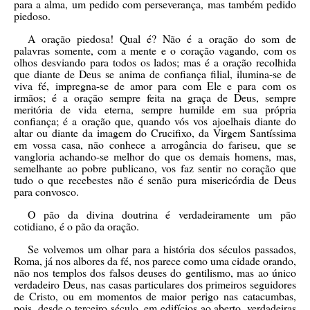
para a alma, um pedido com perseverança, mas também pedido
piedoso.
A oração piedosa! Qual é? Não é a oração do som de
palavras somente, com a mente e o coração vagando, com os
olhos desviando para todos os lados; mas é a oração recolhida
que diante de Deus se anima de confiança filial, ilumina-se de
viva fé, impregna-se de amor para com Ele e para com os
irmãos; é a oração sempre feita na graça de Deus, sempre
meritória de vida eterna, sempre humilde em sua própria
confiança; é a oração que, quando vós vos ajoelhais diante do
altar ou diante da imagem do Crucifixo, da Virgem Santíssima
em vossa casa, não conhece a arrogância do fariseu, que se
vangloria achando-se melhor do que os demais homens, mas,
semelhante ao pobre publicano, vos faz sentir no coração que
tudo o que recebestes não é senão pura misericórdia de Deus
para convosco.
O pão da divina doutrina é verdadeiramente um pão
cotidiano, é o pão da oração.
Se volvemos um olhar para a história dos séculos passados,
Roma, já nos albores da fé, nos parece como uma cidade orando,
não nos templos dos falsos deuses do gentilismo, mas ao único
verdadeiro Deus, nas casas particulares dos primeiros seguidores
de Cristo, ou em momentos de maior perigo nas catacumbas,
pois, desde o terceiro século, em edifícios ao aberto, verdadeiras