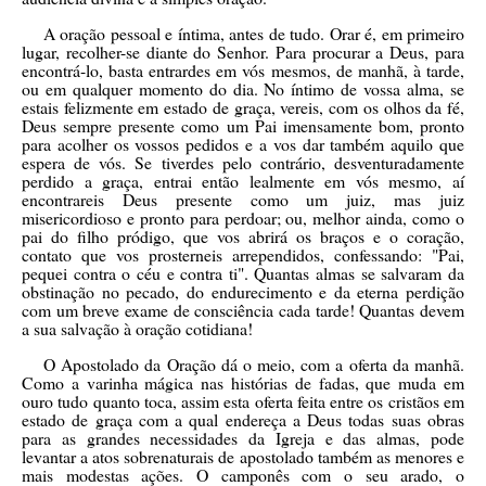
A oração pessoal e íntima, antes de tudo. Orar é, em primeiro
lugar, recolher-se diante do Senhor. Para procurar a Deus, para
encontrá-lo, basta entrardes em vós mesmos, de manhã, à tarde,
ou em qualquer momento do dia. No íntimo de vossa alma, se
estais felizmente em estado de graça, vereis, com os olhos da fé,
Deus sempre presente como um Pai imensamente bom, pronto
para acolher os vossos pedidos e a vos dar também aquilo que
espera de vós. Se tiverdes pelo contrário, desventuradamente
perdido a graça, entrai então lealmente em vós mesmo, aí
encontrareis Deus presente como um juiz, mas juiz
misericordioso e pronto para perdoar; ou, melhor ainda, como o
pai do filho pródigo, que vos abrirá os braços e o coração,
contato que vos prosterneis arrependidos, confessando: "Pai,
pequei contra o céu e contra ti". Quantas almas se salvaram da
obstinação no pecado, do endurecimento e da eterna perdição
com um breve exame de consciência cada tarde! Quantas devem
a sua salvação à oração cotidiana!
O Apostolado da Oração dá o meio, com a oferta da manhã.
Como a varinha mágica nas histórias de fadas, que muda em
ouro tudo quanto toca, assim esta oferta feita entre os cristãos em
estado de graça com a qual endereça a Deus todas suas obras
para as grandes necessidades da Igreja e das almas, pode
levantar a atos sobrenaturais de apostolado também as menores e
mais modestas ações. O camponês com o seu arado, o