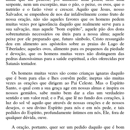
serpente, nem um escorpião, mas o pão, o peixe, os ovos, que o
nutrirão e o farão viver e crescer. Aquilo que Jesus, nosso
Salvador, se empenhou de nos dar infalivelmente como fruto de
nossa oração, não são aqueles favores que os homens pedem
muitas vezes por ignorância daquilo que realmente serve para a
sua salvação, mas aquele "bom espírito", aquele pão dos dons
sobrenaturais necessários ou úteis para a nossa alma; aquele
peixe por ele preparado que, futuro símbolo, Cristo ressurgido
deu em alimento aos apóstolos sobre as praias do Lago de
Tiberíades; aqueles ovos, alimento para os pequenos da piedade
e devoção, que os homens muitas vezes não distinguem das
pedras danosíssimas para a saúde espiritual, a eles oferecidas por
Satanás tentador.
Os homens muitas vezes são como crianças ignaras daquilo
que é bom para elas e lhes convêm pedir; ineptas são muitas
vezes as orações que dirigem ao Pai Celeste. Mas o Espírito
Santo, o qual com a sua graça age em nossas almas e inspira os
nossos gemidos, sabe muito bem dar a elas um verdadeiro
sentido e um valor real; e o Pai, que lê no fundo dos corações, à
luz do sol vê aquilo que através de nossas orações e de nossos
desejos, o seu divino Espírito para nós e em nós pede, e tais
pedidos do Espírito, profundamente íntimos em nós, Ele, fora de
qualquer dúvida, ouve.
A oração, portanto, quer ser um pedido daquilo que é bom