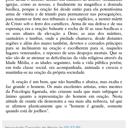
igrejas, como as nossas, e finalmente na magnífica e dourada
basílica, porque a oração foi desde então para ela potentíssima
arma de vitória e de triunfo para permanecer nas perseguições,
para manter-se forte nos tribunais e nos suplícios, a morrer mártir
de Cristo sob o ferro dos carnífices. Arma de sua defesa e de sua
esperança era a oração: baluarte e rocha de fé as suas basílicas e
os seus altares de elevação a Deus; as aras dos mártires,
santuários e tumbas, onde a piedade chamava, desde distantes
regiões e além dos mares também, devotos e coroados príncipes
para se inclinarem na oração e escolherem para si, naqueles
lugares venerandos, o repouso de seus despojos mortais. Que se
não são de se atenuar as deficiências da vida religiosa através da
Idade Média, e as idades seguintes, toda a vida pública porém,
em toda classe social, era acompanhada, animada e crescia e
mantinha-se na oração da própria sociedade.
A oração é um bem, que não humilha e abaixa, mas exalta e
faz grande o homem. Os mais excelentes artistas, estes mestres
da Psicologia figurada, não criaram nada que mais subjugue o
ânimo quanto a representação do homem em oração. Nesta
atitude de orante ele demonstra a sua mais alta nobreza, tal que
se afirmou plasticamente que o "homem é grande, somente
quando está de joelhos".
Imaculado Coração de Maria
às
02:27:00