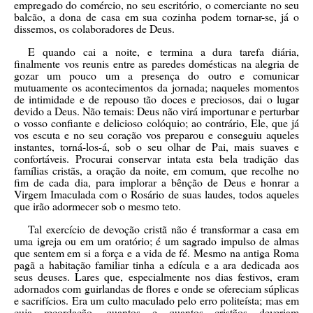
empregado do comércio, no seu escritório, o comerciante no seu
balcão, a dona de casa em sua cozinha podem tornar-se, já o
dissemos, os colaboradores de Deus.
E quando cai a noite, e termina a dura tarefa diária,
finalmente vos reunis entre as paredes domésticas na alegria de
gozar um pouco um a presença do outro e comunicar
mutuamente os acontecimentos da jornada; naqueles momentos
de intimidade e de repouso tão doces e preciosos, dai o lugar
devido a Deus. Não temais: Deus não virá importunar e perturbar
o vosso confiante e delicioso colóquio; ao contrário, Ele, que já
vos escuta e no seu coração vos preparou e conseguiu aqueles
instantes, torná-los-á, sob o seu olhar de Pai, mais suaves e
confortáveis. Procurai conservar intata esta bela tradição das
famílias cristãs, a oração da noite, em comum, que recolhe no
fim de cada dia, para implorar a bênção de Deus e honrar a
Virgem Imaculada com o Rosário de suas laudes, todos aqueles
que irão adormecer sob o mesmo teto.
Tal exercício de devoção cristã não é transformar a casa em
uma igreja ou em um oratório; é um sagrado impulso de almas
que sentem em si a força e a vida de fé. Mesmo na antiga Roma
pagã a habitação familiar tinha a edícula e a ara dedicada aos
seus deuses. Lares que, especialmente nos dias festivos, eram
adornados com guirlandas de flores e onde se ofereciam súplicas
e sacrifícios. Era um culto maculado pelo erro politeísta; mas em
cuja recordação, quantos e quantos cristãos deveriam