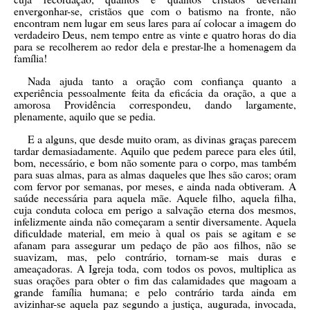
envergonhar-se, cristãos que com o batismo na fronte, não
encontram nem lugar em seus lares para aí colocar a imagem do
verdadeiro Deus, nem tempo entre as vinte e quatro horas do dia
para se recolherem ao redor dela e prestar-lhe a homenagem da
família!
Nada ajuda tanto a oração com confiança quanto a
experiência pessoalmente feita da eficácia da oração, a que a
amorosa Providência correspondeu, dando largamente,
plenamente, aquilo que se pedia.
E a alguns, que desde muito oram, as divinas graças parecem
tardar demasiadamente. Aquilo que pedem parece para eles útil,
bom, necessário, e bom não somente para o corpo, mas também
para suas almas, para as almas daqueles que lhes são caros; oram
com fervor por semanas, por meses, e ainda nada obtiveram. A
saúde necessária para aquela mãe. Aquele filho, aquela filha,
cuja conduta coloca em perigo a salvação eterna dos mesmos,
infelizmente ainda não começaram a sentir diversamente. Aquela
dificuldade material, em meio à qual os pais se agitam e se
afanam para assegurar um pedaço de pão aos filhos, não se
suavizam, mas, pelo contrário, tornam-se mais duras e
ameaçadoras. A Igreja toda, com todos os povos, multiplica as
suas orações para obter o fim das calamidades que magoam a
grande família humana; e pelo contrário tarda ainda em
avizinhar-se aquela paz segundo a justiça, augurada, invocada,