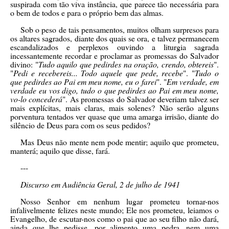
suspirada com tão viva instância, que parece tão necessária para
o bem de todos e para o próprio bem das almas.
Sob o peso de tais pensamentos, muitos olham surpresos para
os altares sagrados, diante dos quais se ora, e talvez permanecem
escandalizados e perplexos ouvindo a liturgia sagrada
incessantemente recordar e proclamar as promessas do Salvador
divino: "
Tudo aquilo que pedirdes na oração, crendo, obtereis
".
"
Pedi e recebereis... Todo aquele que pede, recebe
". "
Tudo o
que pedirdes ao Pai em meu nome, eu o farei
". "
Em verdade, em
verdade eu vos digo, tudo o que pedirdes ao Pai em meu nome,
vo-lo concederá
". As promessas do Salvador deveriam talvez ser
mais explícitas, mais claras, mais solenes? Não serão alguns
porventura tentados ver quase que uma amarga irrisão, diante do
silêncio de Deus para com os seus pedidos?
Mas Deus não mente nem pode mentir; aquilo que prometeu,
manterá; aquilo que disse, fará.
---
Discurso em Audiência Geral, 2 de julho de 1941
Nosso Senhor em nenhum lugar prometeu tornar-nos
infalivelmente felizes neste mundo; Ele nos prometeu, leiamos o
Evangelho, de escutar-nos como o pai que ao seu filho não dará,
ainda que lhe pedisse, por alimento uma pedra, nem uma