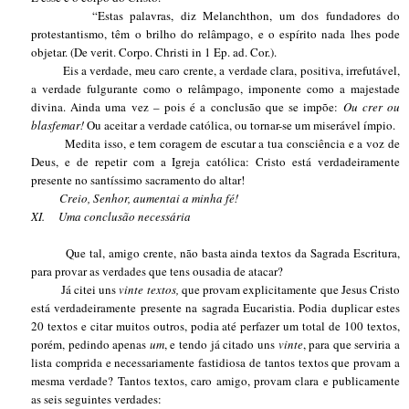
“Estas palavras, diz Melanchthon, um dos fundadores do
protestantismo, têm o brilho do relâmpago, e o espírito nada lhes pode
objetar. (De verit. Corpo. Christi in 1 Ep. ad. Cor.).
Eis a verdade, meu caro crente, a verdade clara, positiva, irrefutável,
a verdade fulgurante como o relâmpago, imponente como a majestade
divina. Ainda uma vez – pois é a conclusão que se impõe:
Ou crer ou
blasfemar!
Ou aceitar a verdade católica, ou tornar-se um miserável ímpio.
Medita isso, e tem coragem de escutar a tua consciência e a voz de
Deus, e de repetir com a Igreja católica: Cristo está verdadeiramente
presente no santíssimo sacramento do altar!
Creio, Senhor, aumentai a minha fé!
XI.
Uma conclusão necessária
Que tal, amigo crente, não basta ainda textos da Sagrada Escritura,
para provar as verdades que tens ousadia de atacar?
Já citei uns
vinte textos,
que provam explicitamente que Jesus Cristo
está verdadeiramente presente na sagrada Eucaristia. Podia duplicar estes
20 textos e citar muitos outros, podia até perfazer um total de 100 textos,
porém, pedindo apenas
um
, e tendo já citado uns
vinte
, para que serviria a
lista comprida e necessariamente fastidiosa de tantos textos que provam a
mesma verdade? Tantos textos, caro amigo, provam clara e publicamente
as seis seguintes verdades: