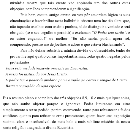
mixórdia mostra que tais crente vão copiando um dos outros estas
objeções, sem lhes compreenderem a significação.
Pois bem, escute, amigo crente, eu vou pôr em ordem lógica as suas
elucubrações e fazer brilhar nesta balbúrdia obscura uma luz tão clara, que,
não tapando os olhos com os dois punhos, há de distinguir a verdade e será
obrigado (se o seu orgulho o permitir) a exclamar:
“O Padre tem razão”!
e
eu estou enganado!” ou melhor: “Eu não sabia, porém agora sei,
compreendo, prostro-me de joelhos, e adoro o que estava blasfemando”.
Para não deixar subsistir a mínima dúvida ou obscuridade, tenho de
provar-lhe aqui quatro coisas importantíssimas, todas quatro negadas pelos
protestantes.
Jesus está verdadeiramente presente na Eucaristia.
A missa foi instituída por Jesus Cristo.
O padre tem o poder de mudar o pão e o vinho no corpo e sangue de Cristo.
Basta a comunhão de uma espécie.
Eis o resumo pleno e completo das três objeções 8,9, 10 e mais qualquer coisa,
que não soube objetar porque o ignorava. Podia limitar-me em citar
simplesmente o texto pedido, porém, escrevendo, tanto para robustecer a fé dos
católicos, quanto para refutar os erros protestantes, quero fazer uma exposição
sucinta, clara e insofismável, do mais belo e mais sublime mistério da nossa
santa religião: a sagrada, a divina Eucaristia.