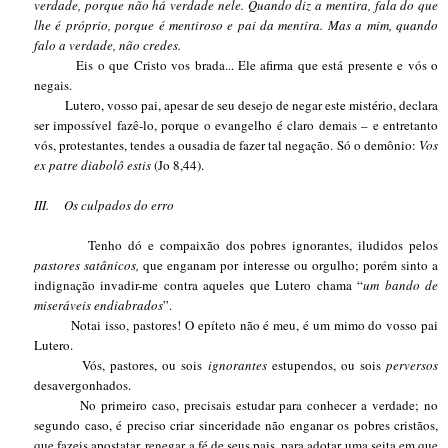
verdade, porque não há verdade nele. Quando diz a mentira, fala do que
lhe é próprio, porque é mentiroso e pai da mentira. Mas a mim, quando
falo a verdade, não credes.
Eis o que Cristo vos brada... Ele afirma que está presente e vós o
negais.
Lutero, vosso pai, apesar de seu desejo de negar este mistério, declara
ser impossível fazê-lo, porque o evangelho é claro demais – e entretanto
vós, protestantes, tendes a ousadia de fazer tal negação. Só o demônio:
Vos
ex patre diabolô estis
(Jo 8,44).
III.
Os culpados do erro
Tenho dó e compaixão dos pobres ignorantes, iludidos pelos
pastores satânicos,
que enganam por interesse ou orgulho; porém sinto a
indignação invadir-me contra aqueles que Lutero chama “
um bando de
miseráveis endiabrados
”.
Notai isso, pastores! O epíteto não é meu, é um mimo do vosso pai
Lutero.
Vós, pastores, ou sois
ignorantes
estupendos, ou sois
perversos
desavergonhados.
No primeiro caso, precisais estudar para conhecer a verdade; no
segundo caso, é preciso criar sinceridade não enganar os pobres cristãos,
que fazeis apostatar, renegar a fé de seus pais, para adotar uma seita em que