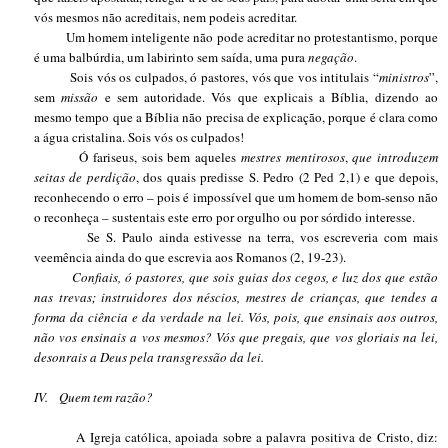
vós mesmos não acreditais, nem podeis acreditar.
Um homem inteligente não pode acreditar no protestantismo, porque
é uma balbúrdia, um labirinto sem saída, uma pura
negação
.
Sois vós os culpados, ó pastores, vós que vos intitulais “
ministros
”,
sem
missão
e sem autoridade. Vós que explicais a Bíblia, dizendo ao
mesmo tempo que a Bíblia não precisa de explicação, porque é clara como
a água cristalina. Sois vós os culpados!
Ó fariseus, sois bem aqueles
mestres mentirosos
,
que introduzem
seitas de perdição
, dos quais predisse S. Pedro (2 Ped 2,1) e que depois,
reconhecendo o erro – pois é impossível que um homem de bom-senso não
o reconheça – sustentais este erro por orgulho ou por sórdido interesse.
Se S. Paulo ainda estivesse na terra, vos escreveria com mais
veemência ainda do que escrevia aos Romanos (2, 19-23).
Confiais, ó pastores, que sois guias dos cegos, e luz dos que estão
nas trevas; instruidores dos néscios, mestres de crianças, que tendes a
forma da ciência e da verdade na lei. Vós, pois, que ensinais aos outros,
não vos ensinais a vos mesmos? Vós que pregais, que vos gloriais na lei,
desonrais a Deus pela transgressão da lei.
IV.
Quem tem razão?
A Igreja católica, apoiada sobre a palavra positiva de Cristo, diz: