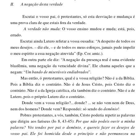
II.
A negação desta verdade
Escutai o vosso pai, ó protestantes, só esta desviação e mudança é
uma prova clara de que estais fora da verdade.
A verdade não muda:
O vosso ensino mudou e muda; está, pois,
errado.
Escutai ainda Lutero refutar a vossa ousadia: “A despeito de todos os
meus desejos. – diz ele, – e de todos os meus esforços, jamais pude impelir
o meu espírito a essa negação atrevida” (Ep. Cor. amic.).
Em outra parte ele diz: “A negação da presença real é uma evidente
blasfêmia, uma negação da veracidade divina”. Ele chama aqueles que a
negam: “
Um bando de miseráveis endiabrados
”.
Mas então, ó protestantes, qual é a vossa religião? Não é a da Bíblia.
Pois a Bíblia diz o contrário. Não é de Jesus Cristo, pois Cristo diz o
contrário. Não é a da Igreja católica, ela também diz o contrário. Não é a de
Lutero, pois o próprio Lutero diz o contrário.
Donde vem a vossa religião?... donde? ... se não vem nem de Deus,
nem dos homens? Donde vem? Respondei: só sendo do
demônio
!
Pobres protestantes, a vós, também, Cristo poderia repetir as palavras
que dirigiu aos fariseus (Jo 8, 43-45):
Por que não podeis ouvir a minha
palavra? Vós tendes por pai o demônio, e quereis fazer os desejos de
vosso pai. Ele foi homicida desde o princípio e não permaneceu na