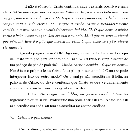
E não é só isso!... Cristo continua, cada vez mais positivo e mais
claro:
54.Se não comerdes a carne do Filho do Homem e não beberdes o seu
sangue, não tereis a vida em vós. 55. O que comer a minha carne e beber o meu
sangue terá a vida eterna. 56. Porque a minha carne é verdadeiramente
comida, e o meu sangue é verdadeiramente bebida. 57. O que come a minha
carne e bebe o meu sangue, fica em mim e eu nele. 58. O que me come... viverá
por mim. 59. Este é o pão que desceu do céu... O que come este pão, viverá
eternamente.
Quanta página divina! Oh! Diga-me, pobre crente, trata-se do corpo
de Cristo feito pão para ser comido ou não? – Ou trata-se simplesmente de
um pedaço de pão de padaria? ...
Minha carne é comida – O que me come...
Não é isso o próprio Jesus Cristo feito pão para ser comido? Como se pode
interpretar isto de outro modo? Ou o amigo não acredita na Bíblia, na
palavra de Cristo, ou deve confessar que Cristo se deu verdadeiramente
como comida aos homens, na sagrada eucaristia.
Então:
Ou rasgue sua bíblia, ou faça-se católico!
Não há
logicamente outra saída. Protestante não pode ficar! Ou ateu o católico. Ou
não acredite em nada, ou tem de acreditar no ensino católico!
VI.
Cristo e o protestante
Cristo afirma, repete, reafirma, e explica que o pão que ele vai dar é o