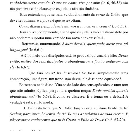
verdadeiramente comida. O que me come, vive por mim
(Jo 6, 56-58) são
tão positivas e tão claras que os judeus não são iludidos.
Eles entendem que se trata verdadeiramente da
carne
de Cristo, que
deve ser
comida
, e a prova é que se revoltam.
Como,
dizem eles,
pode este dar-nos a sua carne a comer?
(Jo 6,53).
Jesus ouve, compreende, e sabe que os judeus vão afastar-se dele por
não poderem suportar uma verdade tão nova e inverossímil.
Retiram-se murmurando.
é duro demais, quem pode ouvir uma tal
linguagem!
(Jo 6,61).
Até no meio dos discípulos está se produzindo uma divisão:
Desde
então, muitos dos seus discípulos o abandonaram e já não andavam com
ele
(Jo 6,67).
Que fará Jesus? Irá buscá-los? Se fosse simplesmente uma
comparação, uma figura, um tropo, não devia
ele dissipar o equívoco?
Entretanto nada disso. Vira-se do lado dos seus apóstolos, e num tom
que não admite réplica, pergunta a queima-roupa:
E vós também quereis
abandonar-me?
(Jo 6,68). É como se dissesse: É a tomar ou a deixar! A
verdade é esta, e não muda.
E foi nesta hora que S. Pedro lançou este sublime brado de fé:
Senhor, para quem havemos de ir? Tu tens as palavras de vida eterna. E
nós cremos e conhecemos que tu és Cristo, o Filho de Deus!
(Jo 6, 67-70).