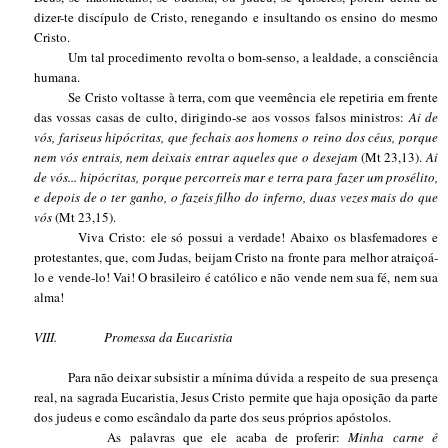
dizer-te discípulo de Cristo, renegando e insultando os ensino do mesmo
Cristo.
Um tal procedimento revolta o bom-senso, a lealdade, a consciência
humana.
Se Cristo voltasse à terra, com que veemência ele repetiria em frente
das vossas casas de culto, dirigindo-se aos vossos falsos ministros:
Ai de
vós, fariseus hipócritas, que fechais aos homens o reino dos céus, porque
nem vós entrais, nem deixais entrar aqueles que o desejam
(Mt 23,13).
Ai
de vós... hipócritas, porque percorreis mar e terra para fazer um prosélito,
e depois de o ter ganho, o fazeis filho do inferno, duas vezes mais do que
vós
(Mt 23,15).
Viva Cristo: ele só possui a verdade! Abaixo os blasfemadores e
protestantes, que, com Judas, beijam Cristo na fronte para melhor atraiçoá-
lo e vende-lo! Vai! O brasileiro é católico e não vende nem sua fé, nem sua
alma!
VIII.
Promessa da Eucaristia
Para não deixar subsistir a mínima dúvida a respeito de sua presença
real, na sagrada Eucaristia, Jesus Cristo permite que haja oposição da parte
dos judeus e como escândalo da parte dos seus próprios apóstolos.
As palavras que ele acaba de proferir:
Minha carne é