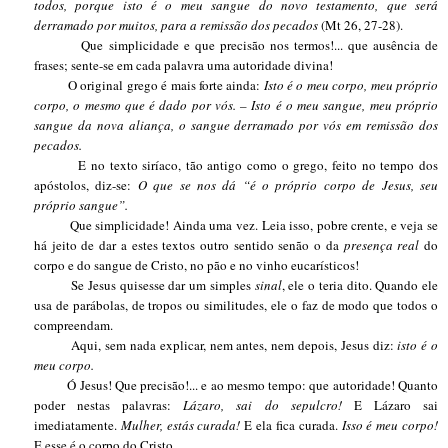
todos, porque isto é o meu sangue do novo testamento, que será
derramado por muitos, para a remissão dos pecados
(Mt 26, 27-28).
Que simplicidade e que precisão nos termos!... que ausência de
frases; sente-se em cada palavra uma autoridade divina!
O original grego é mais forte ainda:
Isto é o meu corpo, meu próprio
corpo, o mesmo que é dado por vós. – Isto é o meu sangue, meu próprio
sangue da nova aliança, o sangue derramado por vós em remissão dos
pecados.
E no texto siríaco, tão antigo como o grego, feito no tempo dos
apóstolos, diz-se:
O que se nos dá “é o próprio corpo de Jesus, seu
próprio sangue”.
Que simplicidade! Ainda uma vez. Leia isso, pobre crente, e veja se
há jeito de dar a estes textos outro sentido senão o da
presença real
do
corpo e do sangue de Cristo, no pão e no vinho eucarísticos!
Se Jesus quisesse dar um simples
sinal
, ele o teria dito. Quando ele
usa de parábolas, de tropos ou similitudes, ele o faz de modo que todos o
compreendam.
Aqui, sem nada explicar, nem antes, nem depois, Jesus diz:
isto é o
meu corpo.
Ó Jesus! Que precisão!... e ao mesmo tempo: que autoridade! Quanto
poder nestas palavras:
Lázaro, sai do sepulcro!
E Lázaro sai
imediatamente.
Mulher, estás curada!
E ela fica curada.
Isso é meu corpo!
E esse é o corpo do Cristo.