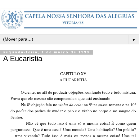
▼
segunda-feira, 1 de março de 1999
A Eucaristia
CAPÍTULO XV
A EUCARISTIA
O crente, no afã de produzir objeções, confunde tudo e tudo mistura.
Prova que ele mesmo não compreende o que está ensinando.
Na 8ª objeção fala no
vinho da ceia
: na 9ª na
missa
romana e na 10ª
do
poder
dos padres de mudar o pão e o vinho no corpo e no sangue do
Senhor.
Não vê que tudo isso é uma só e mesma coisa! É como quem
perguntasse: Que é uma casa? Uma morada? Uma habitação? Um prédio?
... uma vivenda? Tudo isso é mais ou menos a mesma coisa! Uma tal