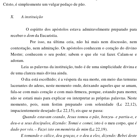
Cristo, é simplesmente um vulgar pedaço de pão.
X.
A instituição
O espírito dos apóstolos estava admiravelmente preparado para
receber o
dom
da Eucaristia.
Por isso, na última ceia, não há mais nem discussão, nem
contestação, nem admiração. Os apóstolos conhecem o coração do divino
Mestre; conhecem o seu poder; sabem o que ele vai fazer. Calam-se e
adoram.
Leia as palavras da instituição, tudo é de uma simplicidade divina e
de uma clareza mais divina ainda.
O dia está escolhido; é a véspera da sua morte, em meio das ternuras
lacerantes do adeus, neste momento onde, deixando aqueles que se amam,
fala-se com mais coração e com mais firmeza, porque, estando para morrer,
não se estará mais para explicar ou interpretar as próprias palavras. Neste
momento, pois, num festim preparado com solenidade (Lc 22,12),
impacientemente desejado (Lc 22,15), eis que se passa:
Quando estavam ceando, Jesus tomou o pão, benzeu- e partiu-o, e
deu-o a seus discípulos, dizendo: Tomai e comei,
isto é o meu corpo, que
é
dado por vós. – Fazei isto em memória de mim
(Lc 22,19).
E tomando o cálice, deu graças, e o deu a eles, dizendo: Bebei deste