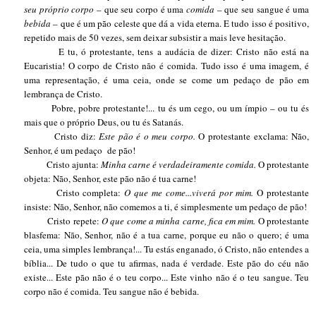
seu próprio corpo
– que seu corpo é uma
comida
– que seu sangue é uma
bebida
– que é um pão celeste que dá a vida eterna. E tudo isso é positivo,
repetido mais de 50 vezes, sem deixar subsistir a mais leve hesitação.
E tu, ó protestante, tens a audácia de dizer: Cristo não está na
Eucaristia! O corpo de Cristo não é comida. Tudo isso é uma imagem, é
uma representação, é uma ceia, onde se come um pedaço de pão em
lembrança de Cristo.
Pobre, pobre protestante!... tu és um cego, ou um ímpio – ou tu és
mais que o próprio Deus, ou tu és Satanás.
Cristo diz:
Este pão é o meu corpo.
O protestante exclama: Não,
Senhor, é um pedaço
de pão!
Cristo ajunta:
Minha carne é verdadeiramente comida.
O protestante
objeta: Não, Senhor, este pão não é tua carne!
Cristo completa:
O que me come...viverá por mim.
O protestante
insiste: Não, Senhor, não comemos a ti, é simplesmente um pedaço de pão!
Cristo repete:
O que come a minha carne, fica em mim.
O protestante
blasfema: Não, Senhor, não é a tua carne, porque eu não o quero; é uma
ceia, uma simples lembrança!... Tu estás enganado, ó Cristo, não entendes a
bíblia... De tudo o que tu afirmas, nada é verdade. Este pão do céu não
existe... Este pão não é o teu corpo... Este vinho não é o teu sangue. Teu
corpo não é comida. Teu sangue não é bebida.