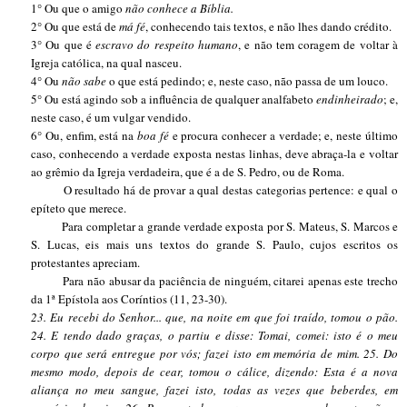
1° Ou que o amigo
não conhece a Bíblia.
2° Ou que está de
má fé
, conhecendo tais textos, e não lhes dando crédito.
3° Ou que é
escravo do respeito humano
, e não tem coragem de voltar à
Igreja católica, na qual nasceu.
4° Ou
não sabe
o que está pedindo; e, neste caso, não passa de um louco.
5° Ou está agindo sob a influência de qualquer analfabeto
endinheirado
; e,
neste caso, é um vulgar vendido.
6° Ou, enfim, está na
boa fé
e procura conhecer a verdade; e, neste último
caso, conhecendo a verdade exposta nestas linhas, deve abraça-la e voltar
ao grêmio da Igreja verdadeira, que é a de S. Pedro, ou de Roma.
O resultado há de provar a qual destas categorias pertence: e qual o
epíteto que merece.
Para completar a grande verdade exposta por S. Mateus, S. Marcos e
S. Lucas, eis mais uns textos do grande S. Paulo, cujos escritos os
protestantes apreciam.
Para não abusar da paciência de ninguém, citarei apenas este trecho
da 1ª Epístola aos Coríntios (11, 23-30).
23. Eu recebi do Senhor... que, na noite em que foi traído, tomou o pão.
24. E tendo dado graças, o partiu e disse: Tomai, comei: isto é o meu
corpo que será entregue por vós; fazei isto em memória de mim. 25. Do
mesmo modo, depois de cear, tomou o cálice, dizendo: Esta é a nova
aliança no meu sangue, fazei isto, todas as vezes que beberdes, em