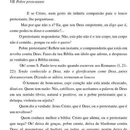
VII.
Pobre protestante
E se Cristo, num gesto de infinita compaixão para o louco
protestante, lhe perguntasse:
Mas por que não o é? Eu, que sou Deus onipotente, eu
digo que
é,
como podes tu dizer o contrário?...
O protestante responderia: Não, este pão não é o teu corpo, teu corpo
não é comida... porque
eu não o quero!
Pobre protestante! Reflete um instante, e compreenderás que estás em
revolta contra Deus. Fazes da tua Bíblia um ídolo que adoras, e desprezas
as verdades que a Bíblia ensina.
Oh! como S. Paulo teve razão quando escreveu aos Romanos (1, 21-
22):
Tendo conhecido a Deus, não o glorificaram como Deus...antes
desvaneceram. Dizendo-se sábios, tornaram-se loucos.
Ó homens de bom-senso, cujo coração não está ainda obcecado,
dizei-os: Quem tem razão: Nós, católicos, que aceitamos a palavra de Deus
em seu sentido óbvio, natural e positivo, ou o pobre protestante que a
deturpa, violenta ou rejeita?
Quem diz a verdade: Jesus Cristo, que é Deus, ou o protestante, que é
um revoltoso?
Quem conhece melhor a bíblia: Cristo que afirma, ou o protestante
que nega? Oh! deixa de graças, pobre crente, deixa de blasfemar contra
Deus, sê maometano, sê budista, ou judeu, se quiseres, porém deixa de