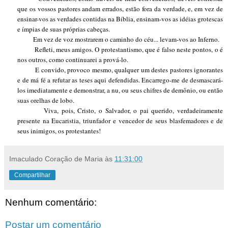
que os vossos pastores andam errados, estão fora da verdade, e, em vez de
ensinar-vos as verdades contidas na Bíblia, ensinam-vos as idéias grotescas
e ímpias de suas próprias cabeças.
Em vez de voz mostrarem o caminho do céu... levam-vos ao Inferno.
Refleti, meus amigos. O protestantismo, que é falso neste pontos, o é
nos outros, como continuarei a prová-lo.
E convido, provoco mesmo, qualquer um destes pastores ignorantes
e de má fé a refutar as teses aqui defendidas. Encarrego-me de desmascará-
los imediatamente e demonstrar, a nu, ou seus chifres de demônio, ou então
suas orelhas de lobo.
Viva, pois, Cristo, o Salvador, o pai querido, verdadeiramente
presente na Eucaristia, triunfador e vencedor de seus blasfemadores e de
seus inimigos, os protestantes!
Imaculado Coração de Maria
às
11:31:00
Compartilhar
Nenhum comentário:
Postar um comentário