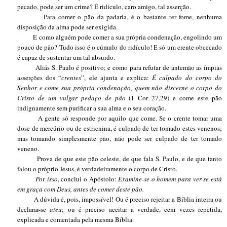
pecado, pode ser um crime? É ridículo, caro amigo, tal asserção.
Para comer o pão da padaria, é o bastante ter fome, nenhuma
disposição da alma pode ser exigida.
E como alguém pode comer a sua própria condenação, engolindo um
pouco de pão? Tudo isso é o cúmulo do ridículo! E só um crente obcecado
é capaz de sustentar um tal absurdo.
Aliás S. Paulo é positivo; e como para refutar de antemão as ímpias
asserções dos “
crentes
”, ele ajunta e explica:
É culpado do corpo do
Senhor e come sua própria condenação, quem não discerne o corpo do
Cristo de um vulgar pedaço de pão
(1 Cor 27,29) e come este pão
indignamente sem purificar a sua alma e o seu coração.
A gente só responde por aquilo que come. Se o crente tomar uma
dose de mercúrio ou de estricnina, é culpado de ter tomado estes venenos;
mas tomando simplesmente pão, não pode ser culpado de ter tomado
veneno.
Prova de que este pão celeste, de que fala S. Paulo, e de que tanto
falou o próprio Jesus, é verdadeiramente o corpo de Cristo.
Por isso
, conclui o Apóstolo:
Examine-se o homem para ver se está
em graça com Deus, antes de comer deste pão.
A dúvida é, pois, impossível! Ou é preciso rejeitar a Bíblia inteira ou
declarar-se
ateu
; ou é preciso aceitar a verdade, cem vezes repetida,
explicada e comentada pela mesma Bíblia.