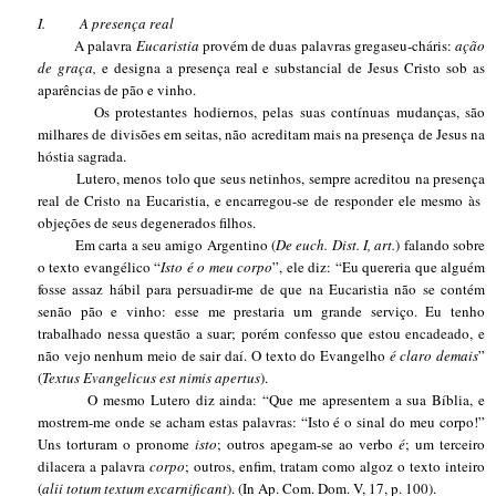
I.
A presença real
A palavra
Eucaristia
provém de duas palavras gregaseu-cháris:
ação
de graça,
e designa a presença real e substancial de Jesus Cristo sob as
aparências de pão e vinho.
Os protestantes hodiernos, pelas suas contínuas mudanças, são
milhares de divisões em seitas, não acreditam mais na presença de Jesus na
hóstia sagrada.
Lutero, menos tolo que seus netinhos, sempre acreditou na presença
real de Cristo na Eucaristia, e encarregou-se de responder ele mesmo às
objeções de seus degenerados filhos.
Em carta a seu amigo Argentino (
De euch. Dist. I, art.
) falando sobre
o texto evangélico “
Isto é o meu corpo
”, ele diz: “Eu quereria que alguém
fosse assaz hábil para persuadir-me de que na Eucaristia não se contém
senão pão e vinho: esse me prestaria um grande serviço. Eu tenho
trabalhado nessa questão a suar; porém confesso que estou encadeado, e
não vejo nenhum meio de sair daí. O texto do Evangelho
é claro demais
”
(
Textus Evangelicus est nimis apertus
).
O mesmo Lutero diz ainda: “Que me apresentem a sua Bíblia, e
mostrem-me onde se acham estas palavras: “Isto é o sinal do meu corpo!”
Uns torturam o pronome
isto
; outros apegam-se ao verbo
é
; um terceiro
dilacera a palavra
corpo
; outros, enfim, tratam como algoz o texto inteiro
(
alii totum textum excarnificant
). (In Ap. Com. Dom. V, 17, p. 100).