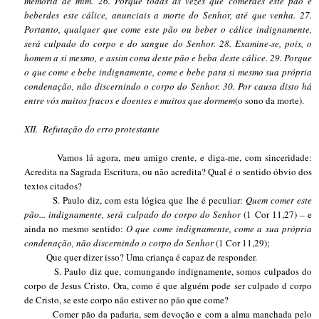
memória de mim. 26. Porque todas as vezes que comerdes este pão e
beberdes este cálice, anunciais a morte do Senhor, até que venha. 27.
Portanto, qualquer que come este pão ou beber o cálice indignamente,
será culpado do corpo e do sangue do Senhor. 28. Examine-se, pois, o
homem a si mesmo, e assim coma deste pão e beba deste cálice. 29. Porque
o que come e bebe indignamente, come e bebe para si mesmo sua própria
condenação, não discernindo o corpo do Senhor. 30. Por causa disto há
entre vós muitos fracos e doentes e muitos que dormem
(o sono da morte).
XII.
Refutação do erro protestante
Vamos lá agora, meu amigo crente, e diga-me, com sinceridade:
Acredita na Sagrada Escritura, ou não acredita? Qual é o sentido óbvio dos
textos citados?
S. Paulo diz, com esta lógica que lhe é peculiar:
Quem comer este
pão... indignamente, será culpado do corpo do Senhor
(1 Cor 11,27) – e
ainda no mesmo sentido:
O que come indignamente, come a sua própria
condenação, não discernindo o corpo do Senhor
(1 Cor 11,29);
Que quer dizer isso? Uma criança é capaz de responder.
S. Paulo diz que, comungando indignamente, somos culpados do
corpo de Jesus Cristo. Ora, como é que alguém pode ser culpado d corpo
de Cristo, se este corpo não estiver no pão que come?
Comer pão da padaria, sem devoção e com a alma manchada pelo