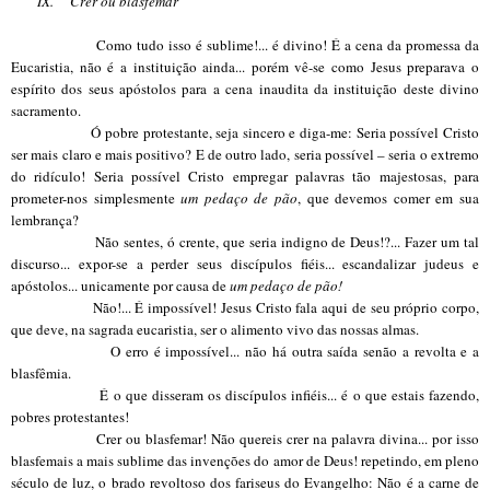
IX.
Crer ou blasfemar
Como tudo isso é sublime!... é divino! É a cena da promessa da
Eucaristia, não é a instituição ainda... porém vê-se como Jesus preparava o
espírito dos seus apóstolos para a cena inaudita da instituição deste divino
sacramento.
Ó pobre protestante, seja sincero e diga-me: Seria possível Cristo
ser mais claro e mais positivo? E de outro lado, seria possível – seria o extremo
do ridículo! Seria possível Cristo empregar palavras tão majestosas, para
prometer-nos simplesmente
um pedaço de pão
, que devemos comer em sua
lembrança?
Não sentes, ó crente, que seria indigno de Deus!?... Fazer um tal
discurso... expor-se a perder seus discípulos fiéis... escandalizar judeus e
apóstolos... unicamente por causa de
um pedaço de pão!
Não!... É impossível! Jesus Cristo fala aqui de seu próprio corpo,
que deve, na sagrada eucaristia, ser o alimento vivo das nossas almas.
O erro é impossível... não há outra saída senão a revolta e a
blasfêmia.
É o que disseram os discípulos infiéis... é o que estais fazendo,
pobres protestantes!
Crer ou blasfemar! Não quereis crer na palavra divina... por isso
blasfemais a mais sublime das invenções do amor de Deus! repetindo, em pleno
século de luz, o brado revoltoso dos fariseus do Evangelho: Não é a carne de