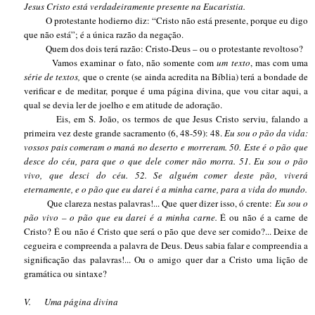
Jesus Cristo está verdadeiramente presente na Eucaristia.
O protestante hodierno diz: “Cristo não está presente, porque eu digo
que não está”; é a única razão da negação.
Quem dos dois terá razão: Cristo-Deus – ou o protestante revoltoso?
Vamos examinar o fato, não somente com
um texto
, mas com uma
série de textos,
que o crente (se ainda acredita na Bíblia) terá a bondade de
verificar e de meditar, porque é uma página divina, que vou citar aqui, a
qual se devia ler de joelho e em atitude de adoração.
Eis, em S. João, os termos de que Jesus Cristo serviu, falando a
primeira vez deste grande sacramento (6, 48-59): 48.
Eu sou o pão da vida:
vossos pais comeram o maná no deserto e morreram. 50. Este é o pão que
desce do céu, para que o que dele comer não morra. 51. Eu sou o pão
vivo, que desci do céu. 52. Se alguém comer deste pão, viverá
eternamente, e o pão que eu darei é a minha carne, para a vida do mundo.
Que clareza nestas palavras!...
Que quer dizer isso, ó crente:
Eu sou o
pão vivo – o pão que eu darei é a minha carne.
É ou não é a carne de
Cristo? É ou não é Cristo que será o pão que deve ser comido?... Deixe de
cegueira e compreenda a palavra de Deus. Deus sabia falar e compreendia a
significação das palavras!... Ou o amigo quer dar a Cristo uma lição de
gramática ou sintaxe?
V.
Uma página divina