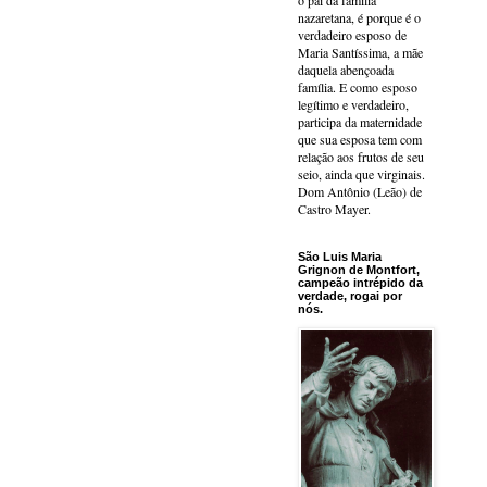
o pai da família
nazaretana, é porque é o
verdadeiro esposo de
Maria Santíssima, a mãe
daquela abençoada
família. E como esposo
legítimo e verdadeiro,
participa da maternidade
que sua esposa tem com
relação aos frutos de seu
seio, ainda que virginais.
Dom Antônio (Leão) de
Castro Mayer.
São Luis Maria
Grignon de Montfort,
campeão intrépido da
verdade, rogai por
nós.