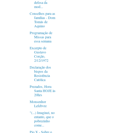
defesa da
mod...
Conselhos para as
famílias - Dom
Tomás de
Aquino
Programação de
Missas para
essa semana
Excerpto de
Gustavo
Corção,
2/12/1972
Declaração dos
bispos da
Resistência
Católica
Prezados, Hora
Santa HOJE às
20hrs
Monsenhor
Lefebvre
"(...) Imaginei, no
entanto, que o
pobrezinho
come...
Pio X - Sobre o