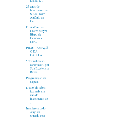
Daniel L...
25 anos de
falecimento de
S.E.R. Dom
Antônio de
Ca...
D. Antônio de
Castro Mayer.
Bispo de
Campos -
Cart...
PROGRAMAÇÃ
O DA
CAPELA
"Normalização
canônica?", por
Sua Excelência
Rever...
Programação da
Capela
Dia 25 de Abril
faz mais um
ano de
falecimento de
...
Interferência do
Anjo da
Guarda pela