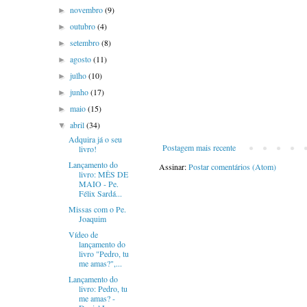
novembro
(9)
►
outubro
(4)
►
setembro
(8)
►
agosto
(11)
►
julho
(10)
►
junho
(17)
►
maio
(15)
►
abril
(34)
▼
Adquira já o seu
Postagem mais recente
livro!
Lançamento do
Assinar:
Postar comentários (Atom)
livro: MÊS DE
MAIO - Pe.
Félix Sardá...
Missas com o Pe.
Joaquim
Vídeo de
lançamento do
livro "Pedro, tu
me amas?",...
Lançamento do
livro: Pedro, tu
me amas? -