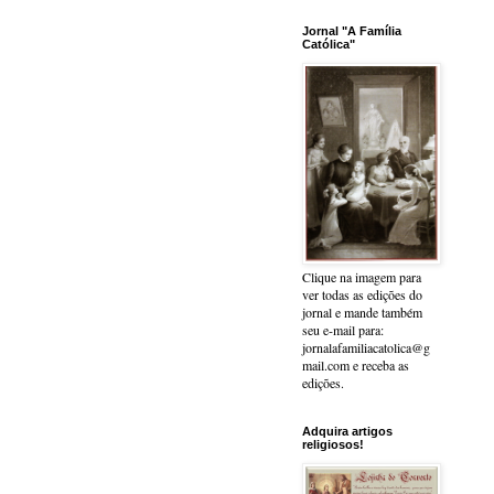
Jornal "A Família
Católica"
Clique na imagem para
ver todas as edições do
jornal e mande também
seu e-mail para:
jornalafamiliacatolica@g
mail.com e receba as
edições.
Adquira artigos
religiosos!