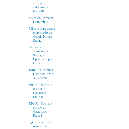
ensino do
catecismo -
Parte III
Fotos da Primeira
Comunhão
Mãos à obra para a
construção da
Capela Nossa
Senh...
Sermão do
anúncio da
Sagração
Episcopal, por
Dom T...
Jornal "A Família
Católica" 32ª e
33ª edição
PIO X - Sobre o
ensino do
Catecismo -
Parte II
PIO X - Sobre o
ensino do
Catecismo -
Parte I
"Que cada um de
nós reze o