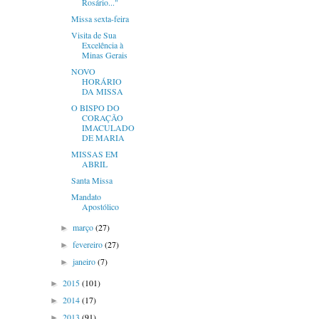
Rosário..."
Missa sexta-feira
Visita de Sua
Excelência à
Minas Gerais
NOVO
HORÁRIO
DA MISSA
O BISPO DO
CORAÇÃO
IMACULADO
DE MARIA
MISSAS EM
ABRIL
Santa Missa
Mandato
Apostólico
março
(27)
►
fevereiro
(27)
►
janeiro
(7)
►
2015
(101)
►
2014
(17)
►
2013
(91)
►