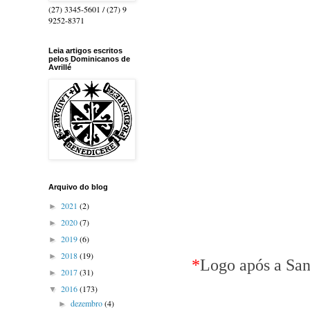
(27) 3345-5601 / (27) 9
9252-8371
Leia artigos escritos
pelos Dominicanos de
Avrillé
Arquivo do blog
2021
(2)
►
2020
(7)
►
2019
(6)
►
2018
(19)
►
*
Logo após a San
2017
(31)
►
2016
(173)
▼
dezembro
(4)
►