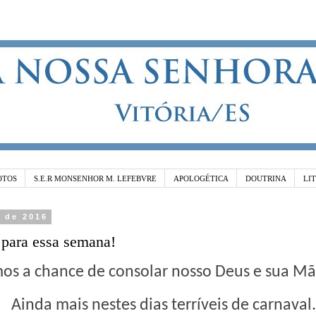
OTOS
S.E.R MONSENHOR M. LEFEBVRE
APOLOGÉTICA
DOUTRINA
LI
o de 2016
para essa semana!
os a chance de consolar nosso Deus e sua Mã
Ainda mais nestes dias
terríveis
de carnaval.