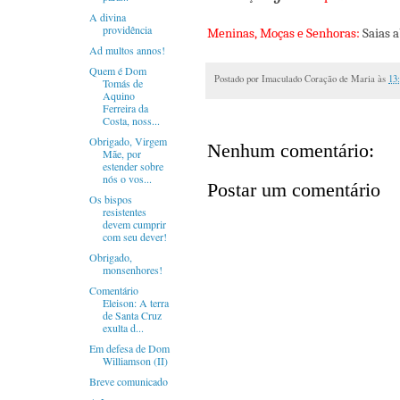
A divina
providência
Meninas, Moças e Senhoras:
Saias a
Ad multos annos!
Quem é Dom
Postado por
Imaculado Coração de Maria
às
13
Tomás de
Aquino
Ferreira da
Costa, noss...
Obrigado, Virgem
Nenhum comentário:
Mãe, por
estender sobre
nós o vos...
Postar um comentário
Os bispos
resistentes
devem cumprir
com seu dever!
Obrigado,
monsenhores!
Comentário
Eleison: A terra
de Santa Cruz
exulta d...
Em defesa de Dom
Williamson (II)
Breve comunicado