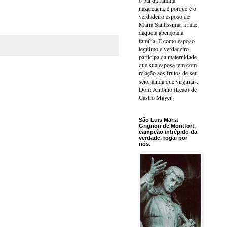
o pai da família
nazaretana, é porque é o
verdadeiro esposo de
Maria Santíssima, a mãe
daquela abençoada
família. E como esposo
legítimo e verdadeiro,
participa da maternidade
que sua esposa tem com
relação aos frutos de seu
seio, ainda que virginais.
Dom Antônio (Leão) de
Castro Mayer.
São Luis Maria
Grignon de Montfort,
campeão intrépido da
verdade, rogai por
nós.