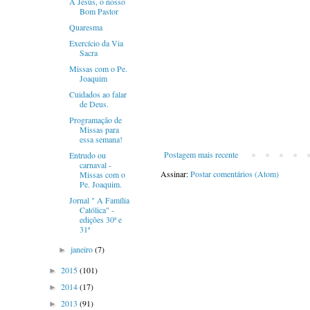
A Jesus, o nosso
Bom Pastor
Quaresma
Exercício da Via
Sacra
Missas com o Pe.
Joaquim
Cuidados ao falar
de Deus.
Programação de
Missas para
essa semana!
Postagem mais recente
Entrudo ou
carnaval -
Assinar:
Postar comentários (Atom)
Missas com o
Pe. Joaquim.
Jornal " A Família
Católica" -
edições 30ª e
31ª
janeiro
(7)
►
2015
(101)
►
2014
(17)
►
2013
(91)
►