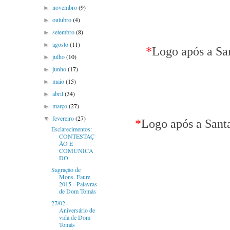
novembro
(9)
►
outubro
(4)
►
setembro
(8)
►
agosto
(11)
►
*
Logo após a San
julho
(10)
►
junho
(17)
►
maio
(15)
►
abril
(34)
►
março
(27)
►
fevereiro
(27)
▼
*
Logo após a Santa
Esclarecimentos:
CONTESTAÇ
ÃO E
COMUNICA
DO
Sagração de
Mons. Faure
2015 - Palavras
de Dom Tomás
27/02 -
Aniversário de
vida de Dom
Tomás