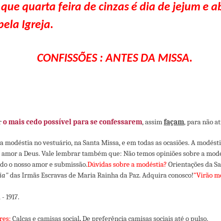
ue quarta feira de cinzas é dia de jejum e
a
pela Igreja.
CONFISSÕES : ANTES DA MISSA.
r
o mais cedo possível para se confessarem
, assim
façam
, para não a
 modéstia no vestuário, na Santa Missa, e em todas as ocasiões. A modésti
por amor a Deus. Vale lembrar também que: Não temos opiniões sobre a mod
odo o nosso amor e submissão.
Dúvidas sobre a modéstia?
Orientações da S
ia"
das Irmãs Escravas de Maria Rainha da Paz. Adquira conosco!
"Virão m
- 1917.
res:
Calças e camisas social
.
De preferência camisas sociais até o pulso.