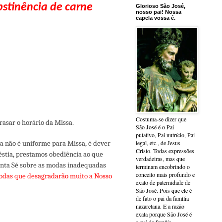
bstinência
de carne
Glorioso São José,
nosso pai! Nossa
capela vossa é.
Costuma-se dizer que
trasar o horário da Missa.
São José é o Pai
putativo, Pai nutrício, Pai
a não é uniforme para Missa, é dever
legal, etc., de Jesus
Cristo. Todas expressões
éstia, prestamos obediência ao que
verdadeiras, mas que
anta Sé sobre as modas inadequadas
terminam encobrindo o
conceito mais profundo e
odas que desagradarão muito a Nosso
exato de paternidade de
São José. Pois que ele é
de fato o pai da família
nazaretana. E a razão
exata porque São José é