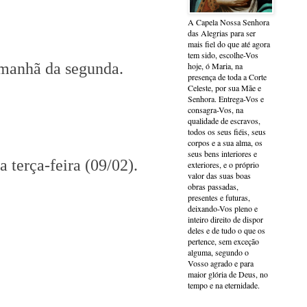
A Capela Nossa Senhora
das Alegrias para ser
mais fiel do que até agora
tem sido, escolhe-Vos
 manhã da segunda.
hoje, ó Maria, na
presença de toda a Corte
Celeste, por sua Mãe e
Senhora. Entrega-Vos e
consagra-Vos, na
qualidade de escravos,
todos os seus fiéis, seus
corpos e a sua alma, os
seus bens interiores e
 terça-feira (09/02).
exteriores, e o próprio
valor das suas boas
obras passadas,
presentes e futuras,
deixando-Vos pleno e
inteiro direito de dispor
deles e de tudo o que os
pertence, sem exceção
alguma, segundo o
Vosso agrado e para
maior glória de Deus, no
tempo e na eternidade.