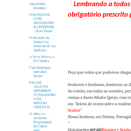
Lembrando a todos q
Apostolado
domingo
obrigatório prescrito 
COLÓQUIOS
COM
MONSENHO
R LEFEBVRE
- Dom Tomás
O Mosteiro da
Santa Cruz
necessita de sua
ajuda pa...
A Nova Missa e a
Fé Católica
Uma hierarquia
para duas
Peço que todos que puderem chega
igrejas
FALAM
Senhores e Senhoras, lembrem-se da
ALGUNS
MEMBROS
do cristão, em todas as ocasiões, 
FUNDADORE
ensina a Santa Madre Igreja, com t
S DA
MISSÃO
em
"Seleta de textos sobre a modést
CRISTO R...
Senhor"
O sábio e o
Nossa Senhora, em Fátima. Portugal 
insensato -
Programação
*
da Capela
Orientações
gerais
Rapazes e Senho
para...