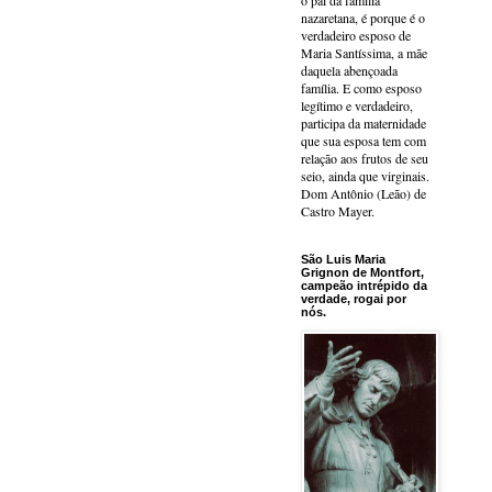
o pai da família
nazaretana, é porque é o
verdadeiro esposo de
Maria Santíssima, a mãe
daquela abençoada
família. E como esposo
legítimo e verdadeiro,
participa da maternidade
que sua esposa tem com
relação aos frutos de seu
seio, ainda que virginais.
Dom Antônio (Leão) de
Castro Mayer.
São Luis Maria
Grignon de Montfort,
campeão intrépido da
verdade, rogai por
nós.