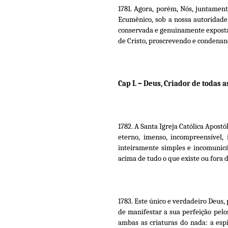
1781. Agora, porém, Nós, juntamen
Ecumênico, sob a nossa autoridade
conservada e genuinamente exposta p
de Cristo, proscrevendo e condenand
Cap I. – Deus, Criador de todas a
1782. A Santa Igreja Católica Apost
eterno, imenso, incompreensível, 
inteiramente simples e incomunicá
acima de tudo o que existe ou fora d
1783. Este único e verdadeiro Deus,
de manifestar a sua perfeição pelo
ambas as criaturas do nada: a espi