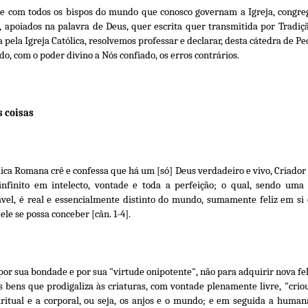
te com todos os bispos do mundo que conosco governam a Igreja, congreg
, apoiados na palavra de Deus, quer escrita quer transmitida por Tradi
ela Igreja Católica, resolvemos professar e declarar, desta cátedra de Ped
o, com o poder divino a Nós confiado, os erros contrários.
s coisas
ólica Romana crê e confessa que há um [só] Deus verdadeiro e vivo, Criador 
infinito em intelecto, vontade e toda a perfeição; o qual, sendo uma s
vel, é real e essencialmente distinto do mundo, sumamente feliz em si 
ele se possa conceber [cân. 1-4].
 por sua bondade e por sua "virtude onipotente", não para adquirir nova f
s bens que prodigaliza às criaturas, com vontade plenamente livre, "cri
ritual e a corporal, ou seja, os anjos e o mundo; e em seguida a humana