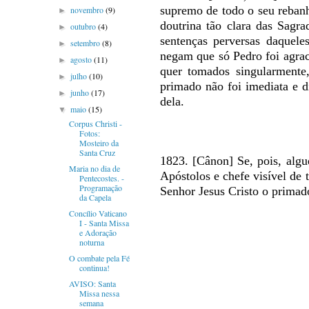
supremo de todo o seu rebanh
novembro
(9)
►
doutrina tão clara das Sagra
outubro
(4)
►
sentenças perversas daquele
setembro
(8)
►
negam que só Pedro foi agrac
agosto
(11)
►
quer tomados singularmente
julho
(10)
►
primado não foi imediata e d
junho
(17)
►
dela.
maio
(15)
▼
Corpus Christi -
Fotos:
Mosteiro da
Santa Cruz
1823. [Cânon] Se, pois, algu
Maria no dia de
Apóstolos e chefe visível de 
Pentecostes. -
Programação
Senhor Jesus Cristo o primad
da Capela
Concílio Vaticano
I - Santa Missa
e Adoração
noturna
O combate pela Fé
continua!
AVISO: Santa
Missa nessa
semana