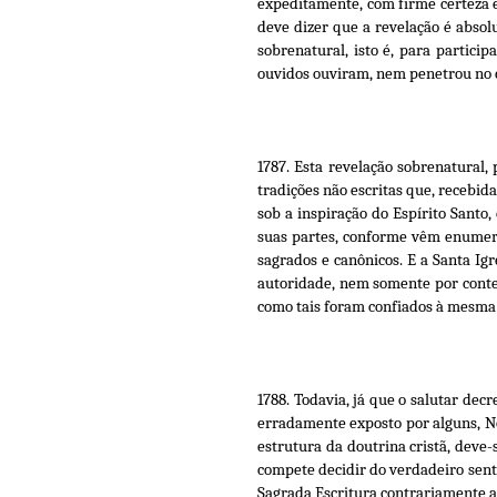
expeditamente, com firme certeza e
deve dizer que a revelação é abso
sobrenatural, isto é, para partic
ouvidos ouviram, nem penetrou no c
1787. Esta revelação sobrenatural, 
tradições não escritas que, recebi
sob a inspiração do Espírito Santo,
suas partes, conforme vêm enumera
sagrados e canônicos. E a Santa I
autoridade, nem somente por conter
como tais foram confiados à mesma I
1788. Todavia, já que o salutar dec
erradamente exposto por alguns, Nó
estrutura da doutrina cristã, deve
compete decidir do verdadeiro sent
Sagrada Escritura contrariamente a