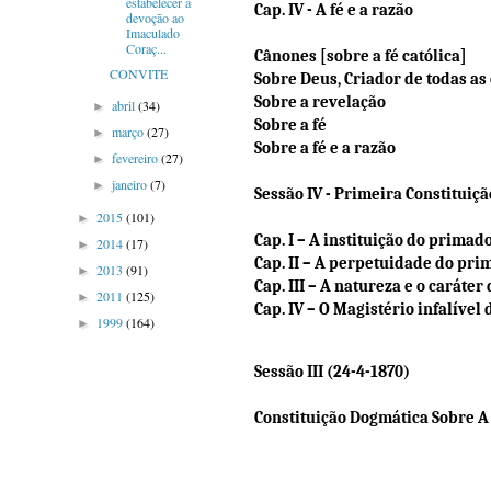
estabelecer a
Cap. IV - A fé e a razão
devoção ao
Imaculado
Coraç...
Cânones [sobre a fé católica]
CONVITE
Sobre Deus, Criador de todas as
Sobre a revelação
abril
(34)
►
Sobre a fé
março
(27)
►
Sobre a fé e a razão
fevereiro
(27)
►
janeiro
(7)
►
Sessão IV - Primeira Constituiçã
2015
(101)
►
Cap. I – A instituição do primad
2014
(17)
►
Cap. II – A perpetuidade do pri
2013
(91)
►
Cap. III – A natureza e o carát
2011
(125)
►
Cap. IV – O Magistério infalível
1999
(164)
►
Sessão III (24-4-1870)
Constituição Dogmática Sobre A 