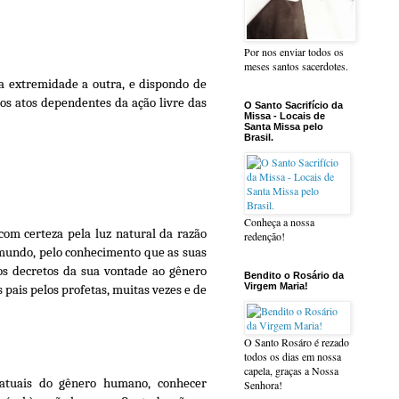
Por nos enviar todos os
meses santos sacerdotes.
a extremidade a outra, e dispondo de
 os atos dependentes da ação livre das
O Santo Sacrifício da
Missa - Locais de
Santa Missa pelo
Brasil.
Conheça a nossa
com certeza pela luz natural da razão
redenção!
o mundo, pelo conhecimento que as suas
os decretos da sua vontade ao gênero
Bendito o Rosário da
Virgem Maria!
pais pelos profetas, muitas vezes e de
O Santo Rosáro é rezado
todos os dias em nossa
capela, graças a Nossa
 atuais do gênero humano, conhecer
Senhora!