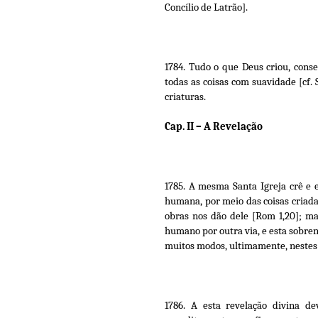
Concílio de Latrão].
1784. Tudo o que Deus criou, cons
todas as coisas com suavidade [cf. 
criaturas.
Cap. II – A Revelação
1785. A mesma Santa Igreja crê e e
humana, por meio das coisas criada
obras nos dão dele [Rom 1,20]; ma
humano por outra via, e esta sobre
muitos modos, ultimamente, nestes di
1786. A esta revelação divina d