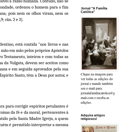
ssível à razão humana. Contudo, não se
 bondade, ordenou o homem para o fim
Jornal "A Família
Católica"
ana; pois nem os olhos viram, nem os
 cân. 2 e 3].
dentino, está contida "nos livros e nas
ue mão em mão pelos próprios Apóstolos
ovo Testamento, inteiros e com todas as
a da Vulgata, devem ser aceitos como
umana e em seguida aprovados pela sua
Clique na imagem para
spírito Santo, têm a Deus por autor, e
ver todas as edições do
jornal e mande também
seu e-mail para:
jornalafamiliacatolica@g
mail.com e receba as
edições.
ra para corrigir espíritos petulantes é
oisas da fé e da moral, pertencentes à
Adquira artigos
antido pela Santa Madre Igreja, a quem
religiosos!
inguém é permitido interpretar a mesma