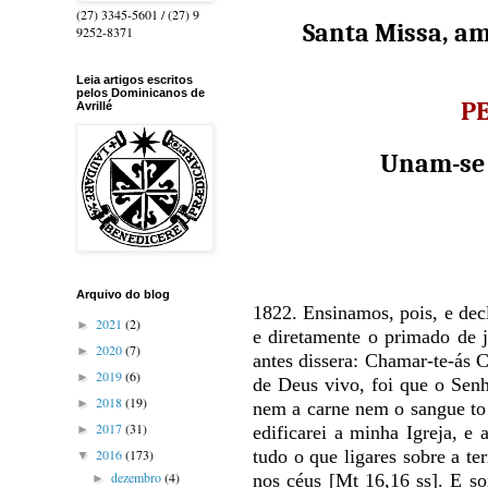
(27) 3345-5601 / (27) 9
Santa Missa, am
9252-8371
Leia artigos escritos
pelos Dominicanos de
PE
Avrillé
Unam-se 
Arquivo do blog
1822. Ensinamos, pois, e dec
2021
(2)
►
e diretamente o primado de 
2020
(7)
►
antes dissera: Chamar-te-ás Ce
2019
(6)
►
de Deus vivo, foi que o Senh
2018
(19)
►
nem a carne nem o sangue to 
2017
(31)
edificarei a minha Igreja, e 
►
tudo o que ligares sobre a te
2016
(173)
▼
dezembro
(4)
nos céus [Mt 16,16 ss]. E so
►