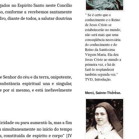
ados no Espírito Santo neste Concílio
ção, conforme a recebemos santamente
" Se é certo que o
ro, diante de todos, a salutar doutrina
conhecimento e o Reino
de Jesus Cristo se
estabelecerão no mundo,
não será mais que uma
conseqüência necessária
do conhecimento e do
Reino da Santíssima
Virgem Maria. Ela deu
Jesus Cristo ao mundo a
primeira vez, e há de
fazê-lo resplandecer
também segunda vez."
e Senhor do céu e da terra, onipotente,
TVD, Introdução.
ubstância espiritual una e singular,
e por si mesmo, e está inefavelmente
Merci, Sainte-Thérèse.
elicidade ou para aumentá-la, mas a fim
ou simultaneamente no início do tempo
, constituída de espírito e corpo" [IV