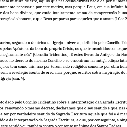
 sem mistura de erro, aquilo que nas coisas divinas não é de per si inace
lutamente necessária por este motivo, mas porque Deus, em sua infinita
ipar dos bens divinos, que estão inteiramente acima da compreensão hum
oração do homem, o que Deus preparou para aqueles que o amam [1 Cor 2,9;
porém, segundo a doutrina da Igreja universal, definida pelo Concílio Tri
das pelos Apóstolos da boca do próprio Cristo, ou que transmitidas como q
 chegaram até nós" [Concílio Tridentino]. E estes livros do Antigo e do N
dos no decreto do mesmo Concílio e se encontram na antiga edição latin
greja os tem como tais, não por terem sido redigidos somente por obra h
em a revelação isenta de erro, mas porque, escritos sob a inspiração do E
greja [cân. 4].
reto dado pelo Concílio Tridentino sobre a interpretação da Sagrada Escritu
s, renovando o mesmo decreto, declaramos que o seu sentido é que, nas c
-se ter por verdadeiro sentido da Sagrada Escritura aquele que foi e é m
ido e da interpretação da Sagrada Escritura; e que, por conseguinte, a n
 este sentido ou também contra o consenso unânime dos Santos Padres.