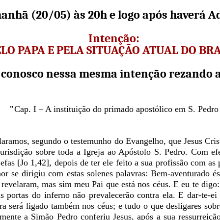
anhã (20/05) às 20h e logo após haverá A
Intenção:
LO PAPA E PELA SITUAÇÃO ATUAL DO BRA
conosco nessa mesma intenção rezando a 
"
Cap. I – A instituição do primado apostólico em S. Pedro
laramos, segundo o testemunho do Evangelho, que Jesus Cris
jurisdição sobre toda a Igreja ao Apóstolo S. Pedro. Com e
fas [Jo 1,42], depois de ter ele feito a sua profissão com as 
or se dirigiu com estas solenes palavras: Bem-aventurado és
revelaram, mas sim meu Pai que está nos céus. E eu te digo: 
as portas do inferno não prevalecerão contra ela. E dar-te-e
rra será ligado também nos céus; e tudo o que desligares sob
mente a Simão Pedro conferiu Jesus, após a sua ressurreição,