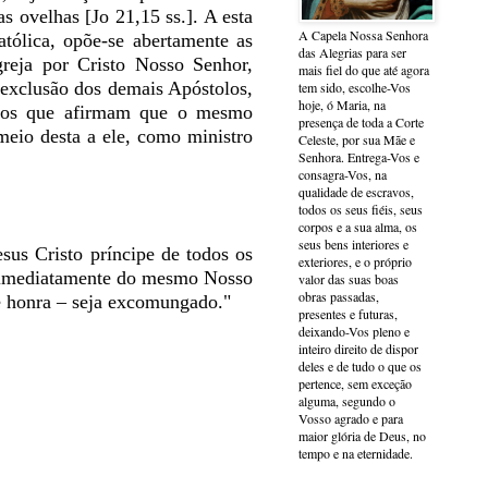
 ovelhas [Jo 21,15 ss.]. A esta
A Capela Nossa Senhora
atólica, opõe-se abertamente as
das Alegrias para ser
greja por Cristo Nosso Senhor,
mais fiel do que até agora
 exclusão dos demais Apóstolos,
tem sido, escolhe-Vos
hoje, ó Maria, na
a os que afirmam que o mesmo
presença de toda a Corte
meio desta a ele, como ministro
Celeste, por sua Mãe e
Senhora. Entrega-Vos e
consagra-Vos, na
qualidade de escravos,
todos os seus fiéis, seus
corpos e a sua alma, os
seus bens interiores e
sus Cristo príncipe de todos os
exteriores, e o próprio
a e imediatamente do mesmo Nosso
valor das suas boas
obras passadas,
de honra – seja excomungado."
presentes e futuras,
deixando-Vos pleno e
inteiro direito de dispor
deles e de tudo o que os
pertence, sem exceção
alguma, segundo o
Vosso agrado e para
maior glória de Deus, no
tempo e na eternidade.