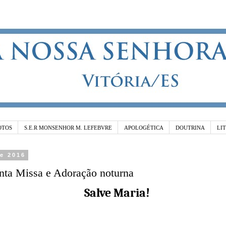
OTOS
S.E.R MONSENHOR M. LEFEBVRE
APOLOGÉTICA
DOUTRINA
LI
de 2016
anta Missa e Adoração noturna
Salve Maria!