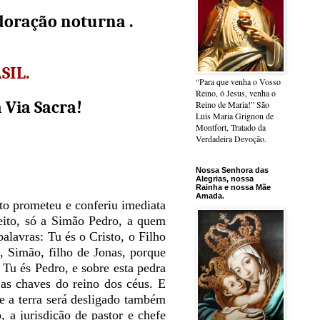
doração noturna .
SIL.
“Para que venha o Vosso
Reino, ó Jesus, venha o
Via Sacra!
Reino de Maria!” São
Luis Maria Grignon de
Montfort, Tratado da
Verdadeira Devoção.
Nossa Senhora das
Alegrias, nossa
Rainha e nossa Mãe
Amada.
to prometeu e conferiu imediata
feito, só a Simão Pedro, a quem
palavras: Tu és o Cristo, o Filho
, Simão, filho de Jonas, porque
Tu és Pedro, e sobre esta pedra
i as chaves do reino dos céus. E
re a terra será desligado também
 a jurisdição de pastor e chefe