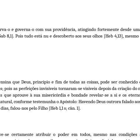
erva-o e governa-o com sua providência, atingindo fortemente desde um
Sab 8,1]. Pois tudo está nu e descoberto aos seus olhos [Heb 4,13], mesmo
nsina que Deus, princípio e fim de todas as coisas, pode ser conhecido 
s; pois as perfeições invisíveis tornaram-se visíveis depois da criação d
s que aprouve à sua misericórdia e bondade revelar-se a si e os etern
natural, conforme testemunha o Apóstolo: Havendo Deus outrora falado aos 
as, falou-nos pelo Filho [Heb 1,1 s; cân. 1].
eve-se certamente atribuir o poder em todos, mesmo nas condições