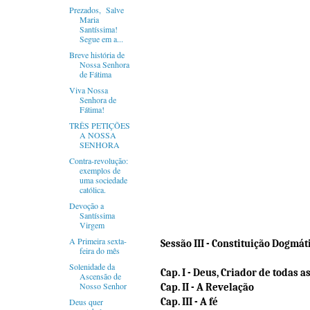
Prezados, Salve
Maria
Santíssima!
Segue em a...
Breve história de
Nossa Senhora
de Fátima
Viva Nossa
Senhora de
Fátima!
TRÊS PETIÇÕES
A NOSSA
Contra-revolução:
exemplos de
uma sociedade
católica.
Devoção a
Santíssima
Virgem
A Primeira sexta-
Sessão III - Constituição Dogmát
feira do mês
Solenidade da
Cap. I - Deus, Criador de todas a
Ascensão de
Nosso Senhor
Cap. II - A Revelação
Cap. III - A fé
Deus quer