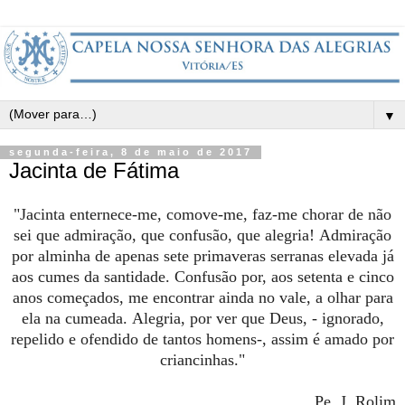
▼
segunda-feira, 8 de maio de 2017
Jacinta de Fátima
"Jacinta enternece-me, comove-me, faz-me chorar de não
sei que admiração, que confusão, que alegria!
Admiração
por alminha de apenas sete primaveras serranas elevada já
aos cumes da santidade.
Confusão por, aos setenta e cinco
anos começados, me encontrar ainda no vale, a olhar para
ela na cumeada.
Alegria, por ver que Deus, - ignorado,
repelido e ofendido de tantos homens-, assim é amado por
criancinhas."
Pe. J. Rolim