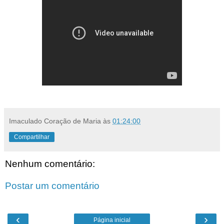
Imaculado Coração de Maria
às
01:24:00
Compartilhar
Nenhum comentário:
Postar um comentário
‹
›
Página inicial